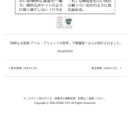
Facebook
Instagram
Youtube
「純粋なる芸術 アール・ブリュットの世界」で齋藤裕一さんが紹介されました。
online-shop
2014/02/05
art center syu
«
東京新聞（2014.1.22）
東京新聞（2014.2.12）
»
南関東・甲信障害者
アートサポートセンター
社会福祉法人みぬま福祉会
※このサイト内のデータ・画像等の無断使用、転載はご遠慮ください。
Copyright © 2026 KOBO SYU All Rights Reserved.