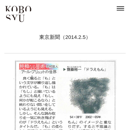
News
東京新聞（2014.2.5）
About
Artists
Exhibitions
Projects
Goods
Media
Access
Link