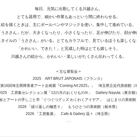
毎日、元気に出勤してくる川越さん。
とても器用で、細かい作業もあっという間に終わらせる。
絵を描くときは、主にボールペンやマジックを使い、集中して進めている。
「うささん」だが、大きくなったり、小さくなったり、足が伸びたり、顔が伸
スタイルの「うささん」がいる。とてもカラフルで、見ているほうも楽しくな
「かわいい、できた！」と完成した時はとても嬉しそう。
川越さんの絵から、かわいい・楽しいがたくさん伝わってくる。
< 主な展覧会 >
2025 ART BRUT JAPONAIS（フランス）
 「第16回埼玉県障害者アート企画展『Coming Art 2025』」 埼玉県立近代美術館
2025 工房集セレクション展「12の月のおくりものⅨ」 Gallery Nayuta（東京都
「福祉とアートの手しごと市「ぐつぐつグッズ わくわくアイデア」 はじまりの美術
2026 「繰り返しの極意Ⅱ」 もうひとつの美術館（栃木県）
2026 「工房集展」 Cafe & Gallery 温々（埼玉県）
. . .