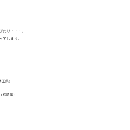
びたり・・・。
ってしまう。
（埼玉県）
）
館（福島県）