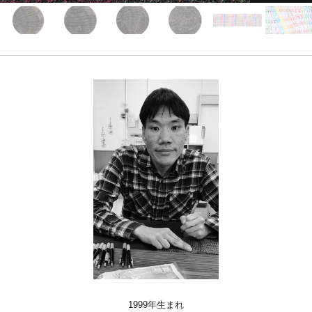
Access
Link
Facebook
Instagram
Youtube
online-shop
art center syu
南関東・甲信障害者
アートサポートセンター
社会福祉法人みぬま福祉会
1999年生まれ