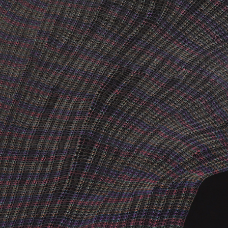
News
About
Artists
Exhibitions
Projects
Goods
Media