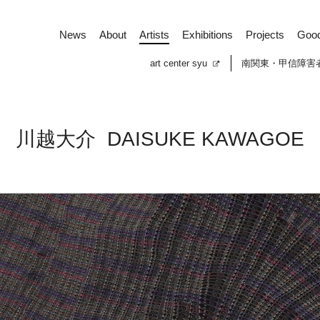
News
About
Artists
Exhibitions
Projects
Goo
art center syu
南関東・甲信障害
川越大介
DAISUKE KAWAGOE