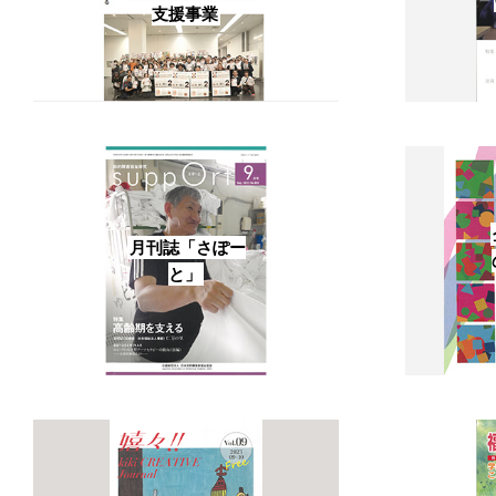
支援事業
月刊誌「さぽー
と」