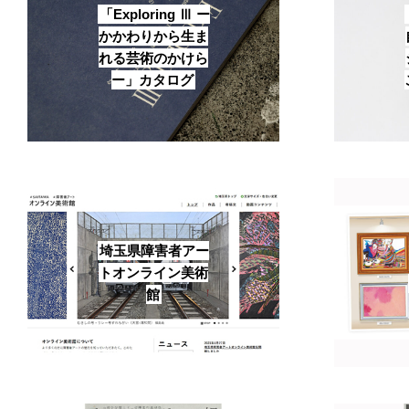
「Exploring Ⅲ ー
かかわりから生ま
れる芸術のかけら
ー」カタログ
埼玉県障害者アー
トオンライン美術
館