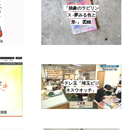
「抽象のラビリン
さ
ス -夢みる色と
形-」 図録
だ
テレ玉「埼玉ビジ
ネスウオッチ」