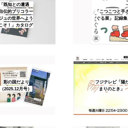
「既知との遭遇
自伝的ブリコラー
「こつこつと手
ジュの世界へよう
ぐる展」 記録集
こそ！」カタログ
彩の国だより
フジテレビ「陽
（2025.12月号）
まりのとき」