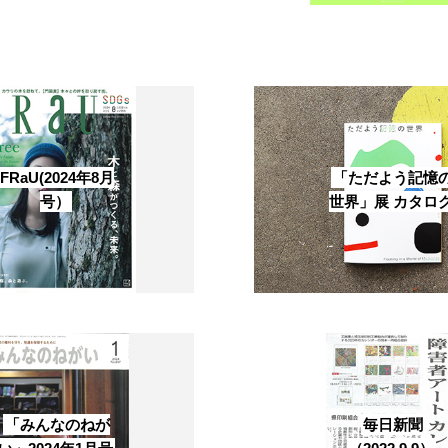
News
About
Artists
FRaU(2024年8月
「ただよう記憶
号）
世界」展 カタロ
Exhibitions
Projects
Goods
Media
Access
「みんなのねが
毎日新聞
Link