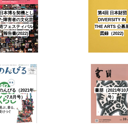
日本博を契機とし
第4回 日本財団
た障害者の文化芸
DIVERSITY IN
術フェスティバル
THE ARTS 公募
報告書(2022)
図録（2022)
のんびる（2021年
書朋（2021年10
7.8月号）
号）