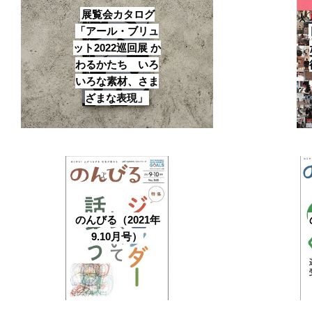
展覧会カタログ
「アール・ブリュ
ット2022巡回展 か
わるかたち いろ
いろな素材、さま
ざまな表現」
のんびる（2021年
9.10月号）