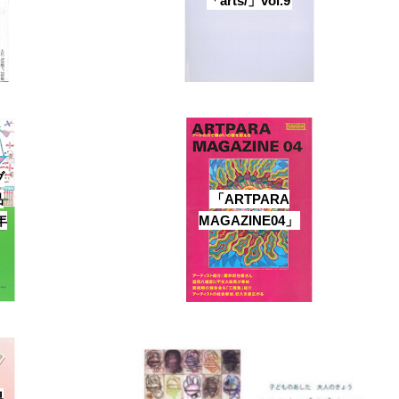
「arts/」vol.9
ブ
品
「ARTPARA
年
MAGAZINE04」
県