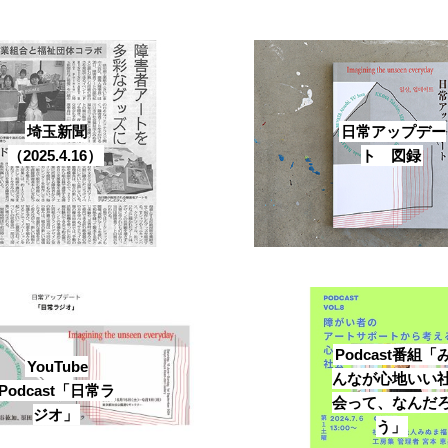
埼玉新聞
日常アップデー
（2025.4.16）
ト 図録
Podcast番組「
YouTube
んなが心地いい
Podcast「日常ラ
会って、なんだ
ジオ」
う」