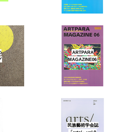
の
ARTPARA
グ
MAGAZINE06
民族藝術学会誌