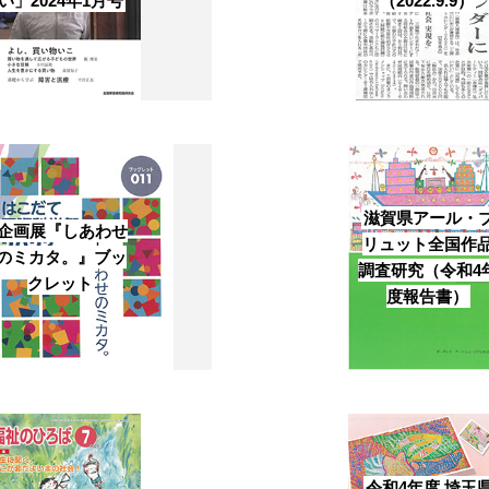
い」2024年1月号
（2022.9.9）
Facebook
Instagram
Youtube
online-shop
滋賀県アール・
企画展『しあわせ
リュット全国作
art center syu
のミカタ。』ブッ
調査研究（令和4
クレット
度報告書）
南関東・甲信障害者
アートサポートセンター
社会福祉法人みぬま福祉会
令和4年度 埼玉