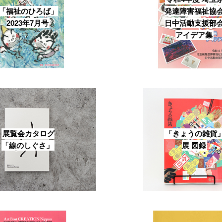
「福祉のひろば」
発達障害福祉協
2023年7月号
日中活動支援部
アイデア集
展覧会カタログ
「きょうの雑貨
「線のしぐさ」
展 図録