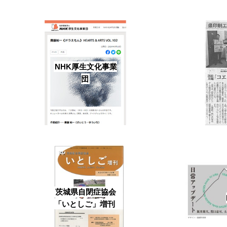
NHK厚生文化事業
団
茨城県自閉症協会
「いとしご」増刊