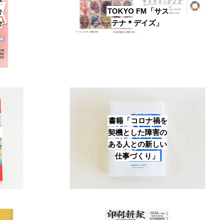
会
TOKYO FM「サス
会
テナ＊デイズ」
書籍「コロナ禍を
」
契機とした障害の
ある人との新しい
仕事づくり」