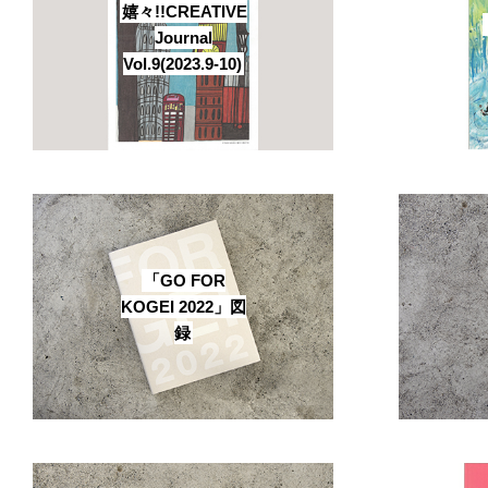
嬉々!!CREATIVE
Journal
Vol.9(2023.9-10)
「GO FOR
KOGEI 2022」図
録