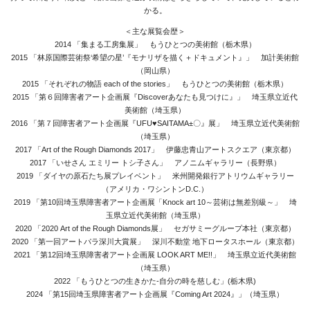
Youtube
かる。
online-shop
＜主な展覧会歴＞
2014 「集まる工房集展」 もうひとつの美術館（栃木県）
2015 「林原国際芸術祭‘希望の星’『モナリザを描く＋ドキュメント』」 加計美術館
（岡山県）
art center syu
2015 「それぞれの物語 each of the stories」 もうひとつの美術館（栃木県）
2015 「第６回障害者アート企画展『Discoverあなたも見つけに』」 埼玉県立近代
美術館（埼玉県）
南関東・甲信障害者
2016 「第７回障害者アート企画展『UFU♥SAITAMA±〇』展」 埼玉県立近代美術館
アートサポートセンター
（埼玉県）
社会福祉法人みぬま福祉会
2017 「Art of the Rough Diamonds 2017」 伊藤忠青山アートスクエア（東京都）
2017 「いせさん エミリー トシ子さん」 アノニムギャラリー（長野県）
2019 「ダイヤの原石たち展プレイベント」 米州開発銀行アトリウムギャラリー
（アメリカ・ワシントンD.C.）
2019 「第10回埼玉県障害者アート企画展「Knock art 10～芸術は無差別級～」 埼
玉県立近代美術館（埼玉県）
2020 「2020 Art of the Rough Diamonds展」 セガサミーグループ本社（東京都）
2020 「第一回アートパラ深川大賞展」 深川不動堂 地下ロータスホール（東京都）
2021 「第12回埼玉県障害者アート企画展 LOOK ART ME!!」 埼玉県立近代美術館
（埼玉県）
2022 「もうひとつの生きかた-自分の時を慈しむ」(栃木県)
2024 「第15回埼玉県障害者アート企画展『Coming Art 2024』」（埼玉県）