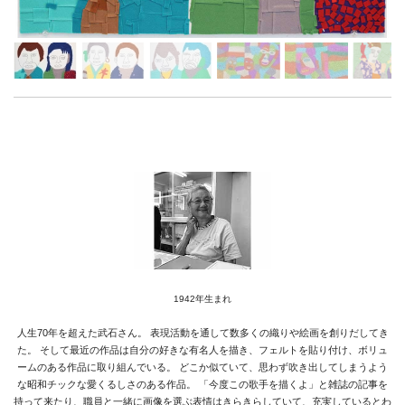
News
About
Artists
Exhibitions
Projects
Goods
Media
Access
Link
1942年生まれ
人生70年を超えた武石さん。
表現活動を通して数多くの織りや絵画を創りだしてき
Facebook
た。
そして最近の作品は自分の好きな有名人を描き、フェルトを貼り付け、ボリュ
ームのある作品に取り組んでいる。
どこか似ていて、思わず吹き出してしまうよう
Instagram
な昭和チックな愛くるしさのある作品。
「今度この歌手を描くよ」と雑誌の記事を
持って来たり、職員と一緒に画像を選ぶ表情はきらきらしていて、充実しているとわ