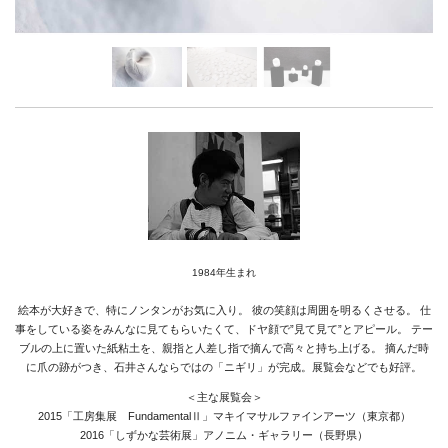
Media
Access
Link
Facebook
Instagram
Youtube
online-shop
1984年生まれ
絵本が大好きで、特にノンタンがお気に入り。
彼の笑顔は周囲を明るくさせる。
仕
事をしている姿をみんなに見てもらいたくて、ドヤ顔で”見て見て”とアピール。
テー
art center syu
ブルの上に置いた紙粘土を、親指と人差し指で摘んで高々と持ち上げる。
摘んだ時
に爪の跡がつき、石井さんならではの「ニギリ」が完成。展覧会などでも好評。
南関東・甲信障害者
＜主な展覧会＞
アートサポートセンター
2015「工房集展 FundamentalⅡ」マキイマサルファインアーツ（東京都）
2016「しずかな芸術展」アノニム・ギャラリー（長野県）
社会福祉法人みぬま福祉会