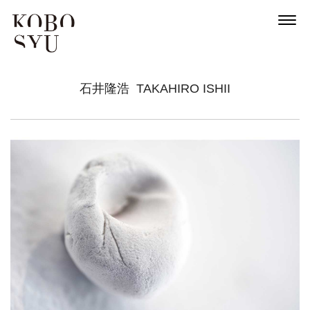
石井隆浩
TAKAHIRO ISHII
News
About
Artists
Exhibitions
Projects
Goods