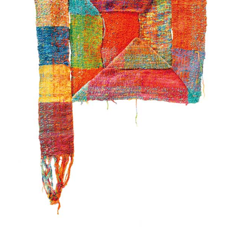
About
Artists
Exhibitions
Projects
Goods
Media
Access
Link
Facebook
Instagram