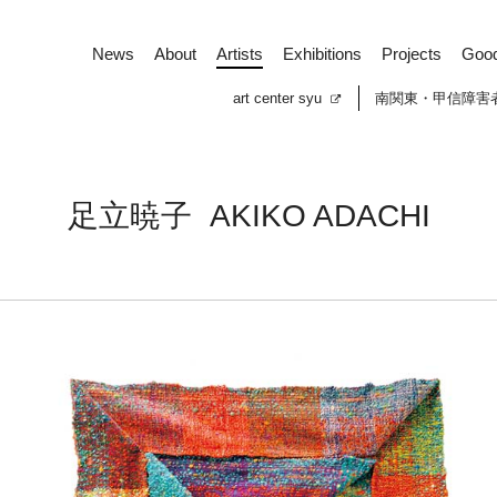
News
About
Artists
Exhibitions
Projects
Goo
art center syu
南関東・甲信障害
足立暁子
AKIKO ADACHI
News