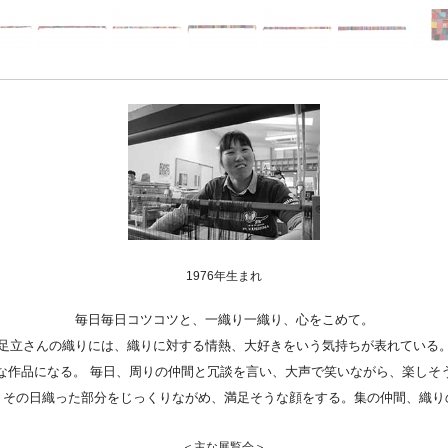
Youtube
online-shop
art center syu
南関東・甲信障害者
アートサポートセンター
社会福祉法人みぬま福祉会
1976年生まれ
毎日毎日コツコツと、一織り一織り、心をこめて。
足立さんの織りには、織りに対する情熱、大好きをいう気持ちが表れている
な作品になる。 毎日、周りの仲間と冗談を言い、大声で笑いながら、楽しそ
、その日織った部分をじっくりながめ、満足そうな顔をする。集の仲間、織り
＜主な展覧会＞