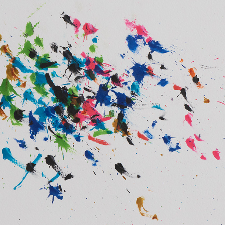
News
About
Artists
Exhibitions
Projects
Goods
Media
Access
Link