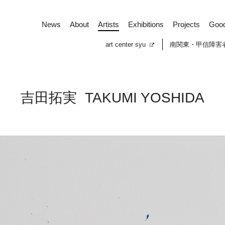
News
About
Artists
Exhibitions
Projects
Goo
art center syu
南関東・甲信障害
吉田拓実
TAKUMI YOSHIDA