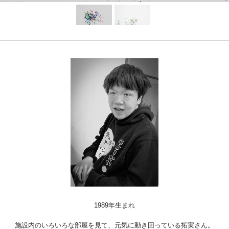
Facebook
Instagram
Youtube
online-shop
art center syu
南関東・甲信障害者
アートサポートセンター
社会福祉法人みぬま福祉会
1989年生まれ
施設内のいろいろな部屋を見て、元気に動き回っている拓実さん。