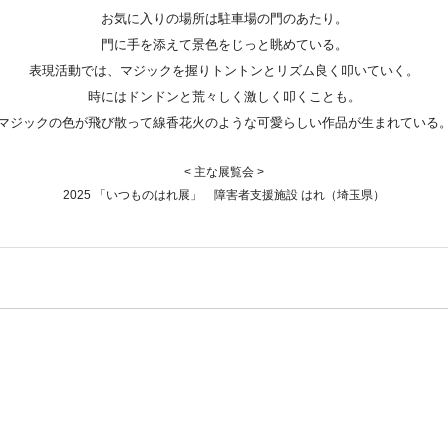
お気に入りの場所は駐車場の門のあたり。
門に手を添えて景色をじっと眺めている。
表現活動では、マジックを握りトントンとリズム良く叩いていく。
時にはドンドンと荒々しく激しく叩くことも。
マジックの色が飛び散って線香花火のような可愛らしい作品が生まれている
< 主な展覧会 >
2025 「いつものはれ展」 障害者支援施設 はれ（埼玉県）
※このサイト内のデータ・画像等の無断使用、転載はご遠慮ください。
Copyright © 2026 KOBO SYU All Rights Reserved.