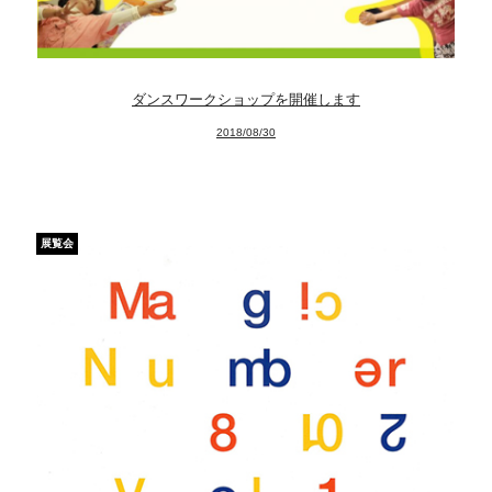
Artists
Exhibitions
Projects
ダンスワークショップを開催します
Goods
2018/08/30
Media
Access
展覧会
Link
Facebook
Instagram
Youtube
online-shop