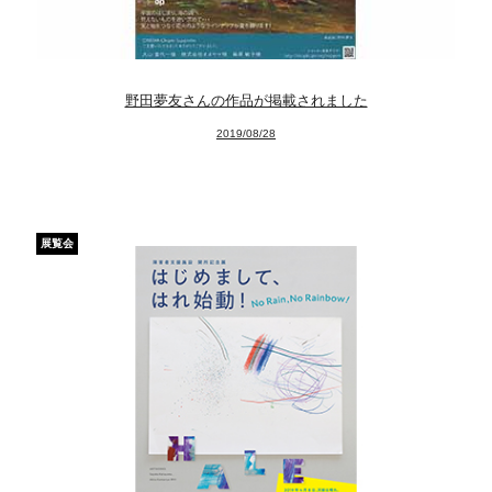
Facebook
Instagram
野田夢友さんの作品が掲載されました
2019/08/28
Youtube
online-shop
展覧会
art center syu
南関東・甲信障害者
アートサポートセンター
社会福祉法人みぬま福祉会