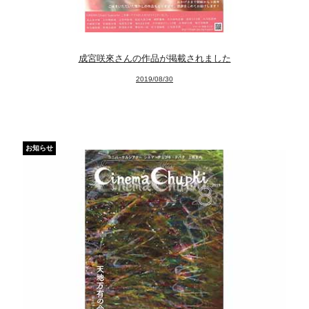
成宮咲來さんの作品が掲載されました
2019/08/30
News
About
Artists
お知らせ
Exhibitions
Projects
Goods
Media
Access
Link