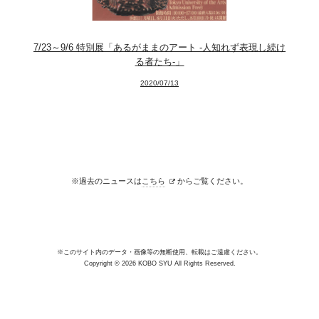
Facebook
7/23～9/6 特別展「あるがままのアート -人知れず表現し続け
Instagram
る者たち-」
2020/07/13
Youtube
online-shop
art center syu
※過去のニュースは
こちら
からご覧ください。
南関東・甲信障害者
アートサポートセンター
社会福祉法人みぬま福祉会
※このサイト内のデータ・画像等の無断使用、転載はご遠慮ください。
Copyright © 2026 KOBO SYU All Rights Reserved.