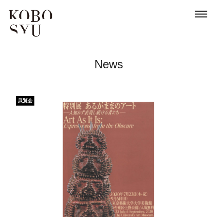
News
News
About
Artists
展覧会
Exhibitions
Projects
Goods
Media
Access
Link