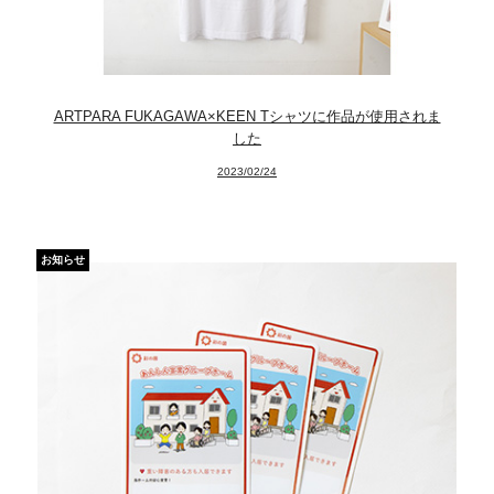
ARTPARA FUKAGAWA×KEEN Tシャツに作品が使用されま
した
2023/02/24
News
About
お知らせ
Artists
Exhibitions
Projects
Goods
Media
Access