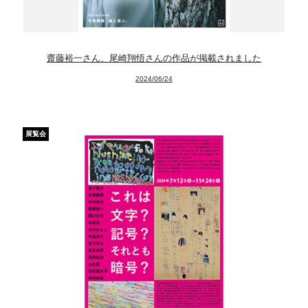
Projects
Goods
齋藤裕一さん、尾崎翔悟さんの作品が掲載されました
Media
2024/06/24
Access
Link
展覧会
Facebook
Instagram
Youtube
online-shop
art center syu