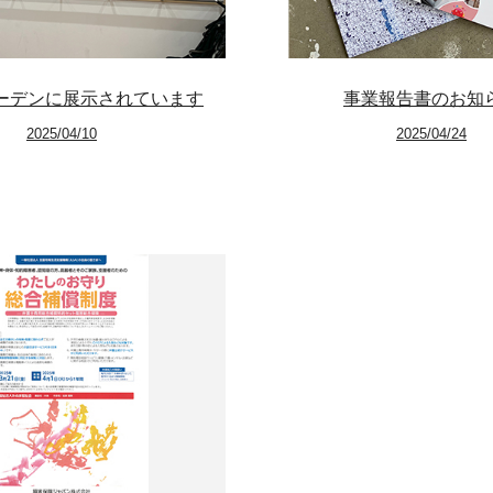
Link
Facebook
oガーデンに展示されています
事業報告書のお知
Instagram
2025/04/10
2025/04/24
Youtube
online-shop
art center syu
南関東・甲信障害者
アートサポートセンター
社会福祉法人みぬま福祉会