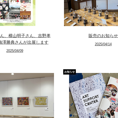
News
ん、横山明子さん、吉野孝
販売のお知らせ
About
梅澤勝典さんが出展します
2025/04/14
Artists
2025/04/09
Exhibitions
お知らせ
Projects
Goods
Media
Access