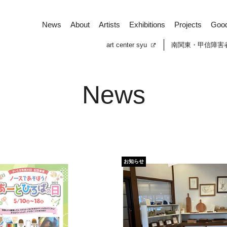
News
About
Artists
Exhibitions
Projects
Goo
art center syu
南関東・甲信障害
News
お知らせ