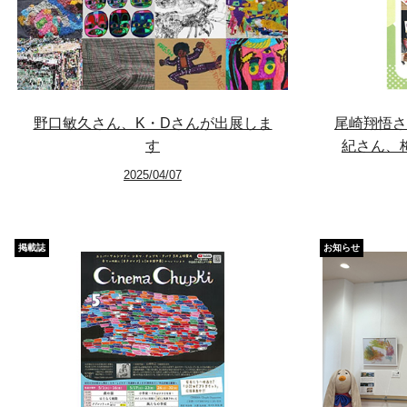
野口敏久さん、K・Dさんが出展しま
尾崎翔悟さ
す
紀さん、
2025/04/07
掲載誌
お知らせ