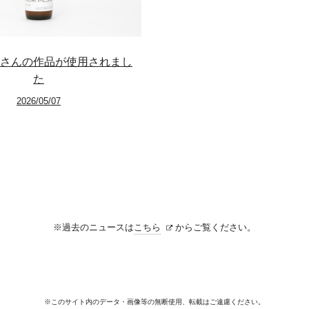
online-shop
art center syu
さんの作品が使用されまし
南関東・甲信障害者
た
2026/05/07
アートサポートセンター
社会福祉法人みぬま福祉会
※過去のニュースは
こちら
からご覧ください。
※このサイト内のデータ・画像等の無断使用、転載はご遠慮ください。