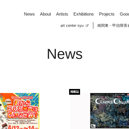
News
About
Artists
Exhibitions
Projects
Goo
art center syu
南関東・甲信障害
News
掲載誌
News
About
Artists