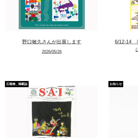
野口敏久さんが出展します
6/12-
2026/05/26
広報物
,
掲載誌
お知らせ