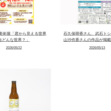
Exhibitions
Projects
Goods
14 美術展「君から見える世界
石久保萌香さん、武石トシ
はどんな世界？」
山沙也香さんの作品が掲載
Media
2026/05/22
2026/05/13
Access
Link
Facebook
Instagram
Youtube