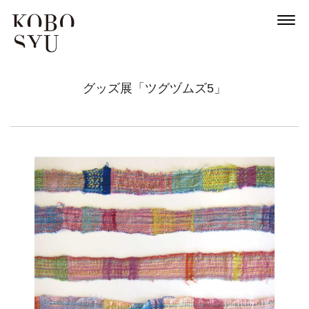
グッズ展「ツグヅムズ5」
News
About
Artists
Exhibitions
Projects
Goods
Media
Access