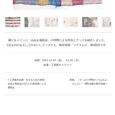
Link
Facebook
Instagram
織りをメインに「みぬま福祉会」の仲間による作品とグッズを紹介しました。
Youtube
1点もののおもしろかわいいグッズたち。毎年恒例「ツグズムズ」第5回目です。
online-shop
会期：2012.11.02（金） - 11.05（月）
会場：工房集ギャラリー
art center syu
南関東・甲信障害者
«
工房集作品展「生きるための表現」
実感。 ～やっぱり仲間がいちばんお
みぬま福祉会の121人の表現者による
もしろい～ 浦和太陽の家作品展
»
アートサポートセンター
展覧会
社会福祉法人みぬま福祉会