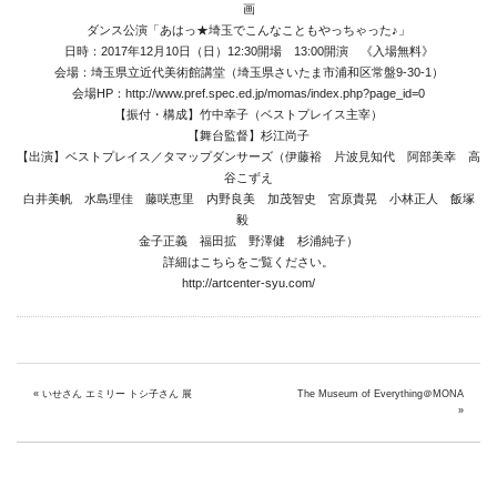
画
ダンス公演「あはっ★埼玉でこんなこともやっちゃった♪」
日時：2017年12月10日（日）12:30開場 13:00開演 《入場無料》
会場：埼玉県立近代美術館講堂（埼玉県さいたま市浦和区常盤9-30-1）
会場HP：http://www.pref.spec.ed.jp/momas/index.php?page_id=0
【振付・構成】竹中幸子（ベストプレイス主宰）
【舞台監督】杉江尚子
【出演】ベストプレイス／タマップダンサーズ（伊藤裕 片波見知代 阿部美幸 高
谷こずえ
白井美帆 水島理佳 藤咲恵里 内野良美 加茂智史 宮原貴晃 小林正人 飯塚
毅
金子正義 福田拡 野澤健 杉浦純子）
詳細はこちらをご覧ください。
http://artcenter-syu.com/
«
いせさん エミリー トシ子さん 展
The Museum of Everything＠MONA
»