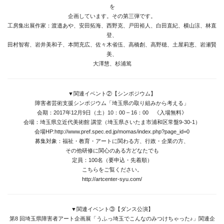
を
Link
企画しています。その第三弾です。
工房集出展作家：渡邉あや、安田拓海、西野克、戸田裕人、白田直紀、横山涼、林直
登、
田村智宥、岩井美和子、本間充広、佐々木省伍、高橋創、高野穂、土屋莉恵、岩瀬賢
Facebook
美、
大澤慧、杉浦篤
Instagram
Youtube
▼関連イベント②【シンポジウム】
障害者芸術支援シンポジウム「埼玉県の取り組みから考える」
online-shop
会期：2017年12月9日（土）10：00 – 16：00 《入場無料》
会場：埼玉県立近代美術館 講堂（埼玉県さいたま市浦和区常盤9-30-1）
会場HP:
http://www.pref.spec.ed.jp/momas/index.php?page_id=0
募集対象：福祉・教育・アートに関わる方、行政・企業の方、
art center syu
その他研修に関心のある方どなたでも
定員：100名（要申込・先着順）
南関東・甲信障害者
こちらをご覧ください。
アートサポートセンター
http://artcenter-syu.com/
社会福祉法人みぬま福祉会
▼関連イベント③【ダンス公演】
第8 回埼玉県障害者アート企画展「うふっ埼玉でこんなのみつけちゃった♪」関連企