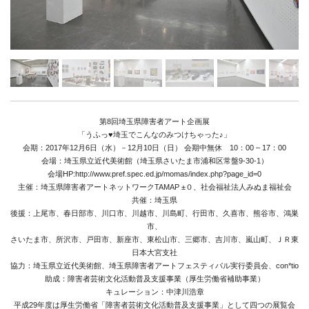
News
第8回埼玉県障害者アート企画展
「うふっ♥埼玉でこんなのみつけちゃった♪」
About
会期：2017年12月6日（水）－12月10日（日） 会期中無休 10：00 – 17：00
会場：埼玉県立近代美術館（埼玉県さいたま市浦和区常盤9-30-1）
Artists
会場HP:
http://www.pref.spec.ed.jp/momas/index.php?page_id=0
主催：埼玉県障害者アートネットワークTAMAP ±０、社会福祉法人みぬま福祉会
Exhibitions
共催：埼玉県
後援：上尾市、春日部市、川口市、川越市、川島町、行田市、久喜市、熊谷市、鴻巣
Projects
市、
さいたま市、所沢市、戸田市、新座市、東松山市、三郷市、吉川市、嵐山町、ＪＲ東
Goods
日本大宮支社
協力：埼玉県立近代美術館、埼玉県障害者アートフェスティバル実行委員会、con*tio
Media
助成：障害者芸術文化活動普及支援事業（厚生労働省補助事業）
キュレーション：中津川浩章
Access
平成29年度は厚生労働省「障害者芸術文化活動普及支援事業」として四つの展覧会