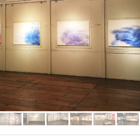
Artists
Exhibitions
Projects
Goods
Media
Access
Link
Facebook
Instagram