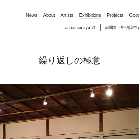
News
About
Artists
Exhibitions
Projects
Goo
art center syu
南関東・甲信障害
繰り返しの極意
News
About