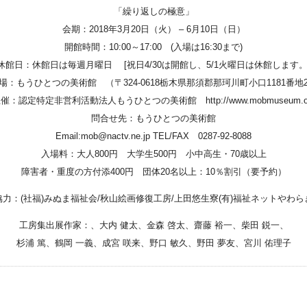
Youtube
「繰り返しの極意」
会期：2018年3月20日（火） – 6月10日（日）
online-shop
開館時間：10:00～17:00 (入場は16:30まで)
休館日：休館日は毎週月曜日 [祝日4/30は開館し、5/1火曜日は休館します。
art center syu
場：もうひとつの美術館 （〒324-0618栃木県那須郡那珂川町小口1181番地
主催：認定特定非営利活動法人もうひとつの美術館
http://www.mobmuseum.o
南関東・甲信障害者
問合せ先：もうひとつの美術館
Email:mob@nactv.ne.jp TEL/FAX 0287-92-8088
アートサポートセンター
入場料：大人800円 大学生500円 小中高生・70歳以上
社会福祉法人みぬま福祉会
障害者・重度の方付添400円 団体20名以上：10％割引（要予約）
協力：(社福)みぬま福祉会/秋山絵画修復工房/上田悠生寮(有)福祉ネットやわら
工房集出展作家：、大内 健太、金森 啓太、齋藤 裕一、柴田 鋭一、
杉浦 篤、鶴岡 一義、成宮 咲来、野口 敏久、野田 夢友、宮川 佑理子