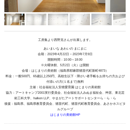
Media
Access
Link
工房集より西野克さんが出展します。
あいまいな あわいの まにまに
Facebook
会期：2023年4月22日 – 2023年7月9日
開館時間：10:00～18:00
Instagram
※火曜休館、5月2日（火）は開館
会場：はじまりの美術館（福島県耶麻郡猪苗代町新町4873）
Youtube
料金：一般500円、65歳以上250円、高校生以下・障がい者手帳をお持ちの方および
付添いの方(１名まで)無料
online-shop
主催：社会福祉法人安積愛育園 はじまりの美術館
協力：アートキャンプ2001実行委員会、社会福祉法人みぬま福祉会、艸居、東北芸
術工科大学、halken LLP、やまがたアートサポートセンターら・ら・ら
後援：福島県、福島県教育委員会、猪苗代町、猪苗代町教育委員会、あさかホスピタ
art center syu
ルグループ
はじまりの美術館HP
南関東・甲信障害者
アートサポートセンター