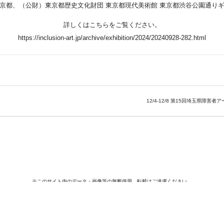
京都、（公財）東京都歴史文化財団 東京都現代美術館 東京都渋谷公園通り
詳しくはこちらをご覧ください。
https://inclusion-art.jp/archive/exhibition/2024/20240928-282.html
12/4-12/8 第15回埼玉県障害者アー
※このサイト内のデータ・画像等の無断使用、転載はご遠慮ください。
Copyright © 2026 KOBO SYU All Rights Reserved.