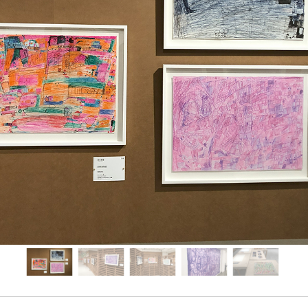
News
About
Artists
Exhibitions
Projects
Goods
Media
Access
Link