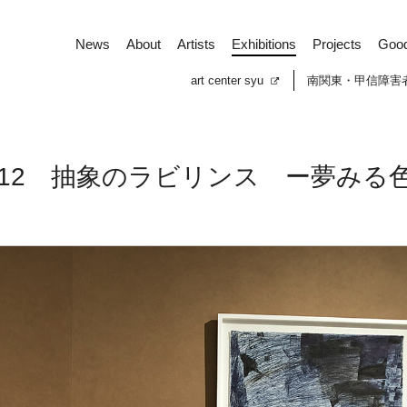
News
About
Artists
Exhibitions
Projects
Goo
art center syu
南関東・甲信障害
8-2/12 抽象のラビリンス ー夢みる