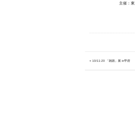
主催：東
«
10/11-20 「雑踏」展 in甲府