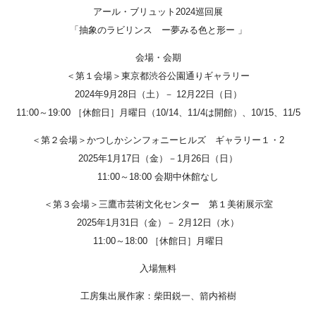
Facebook
アール・ブリュット2024巡回展
「抽象のラビリンス ー夢みる色と形ー 」
Instagram
会場・会期
Youtube
＜第１会場＞東京都渋谷公園通りギャラリー
2024年9月28日（土）－ 12月22日（日）
online-shop
11:00～19:00 ［休館日］月曜日（10/14、11/4は開館）、10/15、11/5
art center syu
＜第２会場＞かつしかシンフォニーヒルズ ギャラリー１・2
2025年1月17日（金）－1月26日（日）
南関東・甲信障害者
11:00～18:00 会期中休館なし
アートサポートセンター
＜第３会場＞三鷹市芸術文化センター 第１美術展示室
2025年1月31日（金）－ 2月12日（水）
社会福祉法人みぬま福祉会
11:00～18:00 ［休館日］月曜日
入場無料
工房集出展作家：柴田鋭一、箭内裕樹