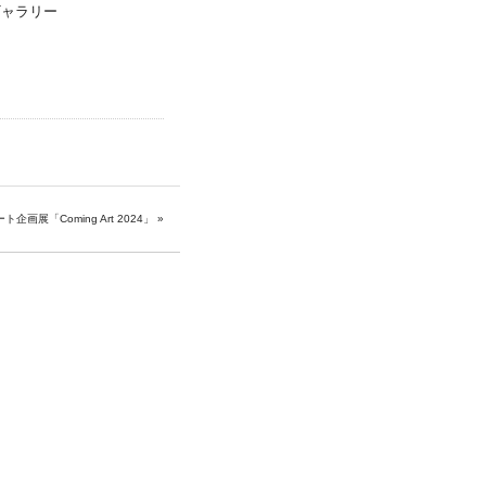
ギャラリー
ト企画展「Coming Art 2024」
»