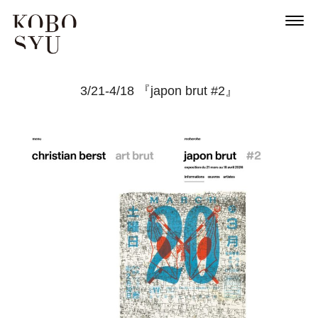
3/21-4/18 『japon brut #2』
News
About
Artists
Exhibitions
Projects
Goods