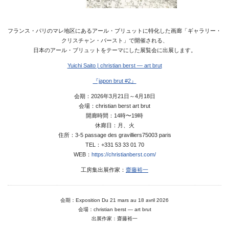
Media
Access
フランス・パリのマレ地区にあるアール・ブリュットに特化した画廊「ギャラリー・
クリスチャン・バースト」で開催される、
Link
日本のアール・ブリュットをテーマにした展覧会に出展します。
Yuichi Saito | christian berst — art brut
『japon brut #2』
Facebook
会期：2026年3月21日～4月18日
Instagram
会場：christian berst art brut
開廊時間：14時〜19時
Youtube
休廊日：月、火
住所：3-5 passage des gravilliers75003 paris
online-shop
TEL：+331 53 33 01 70
WEB：
https://christianberst.com/
工房集出展作家：
齋藤裕一
art center syu
南関東・甲信障害者
会期：Exposition Du 21 mars au 18 avril 2026
会場：christian berst — art brut
アートサポートセンター
出展作家：齋藤裕一