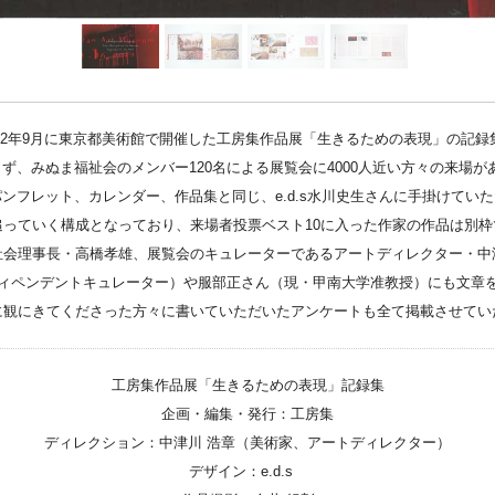
Instagram
Youtube
online-shop
012年9月に東京都美術館で開催した工房集作品展「生きるための表現」の記録
ず、みぬま福祉会のメンバー120名による展覧会に4000人近い方々の来場
art center syu
ンフレット、カレンダー、作品集と同じ、e.d.s水川史生さんに手掛けてい
追っていく構成となっており、来場者投票ベスト10に入った作家の作品は別枠
南関東・甲信障害者
祉会理事長・高橋孝雄、展覧会のキュレーターであるアートディレクター・中
ィペンデントキュレーター）や服部正さん（現・甲南大学准教授）にも文章
アートサポートセンター
に観にきてくださった方々に書いていただいたアンケートも全て掲載させてい
社会福祉法人みぬま福祉会
工房集作品展「生きるための表現」記録集
企画・編集・発行：工房集
ディレクション：中津川 浩章（美術家、アートディレクター）
デザイン：e.d.s