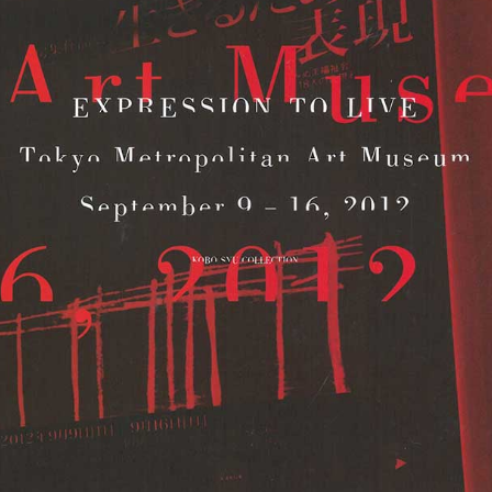
News
About
Artists
Exhibitions
Projects
Goods
Media
Access
Link
Facebook