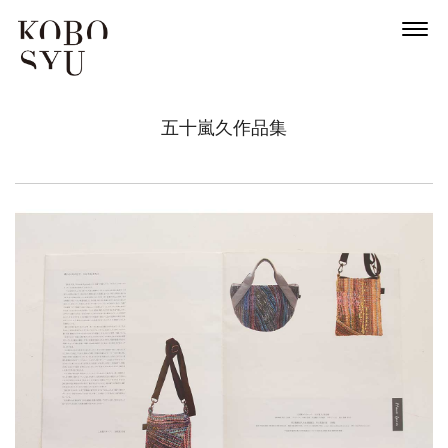
五十嵐久作品集
News
About
Artists
Exhibitions
Projects
Goods
Media
Access