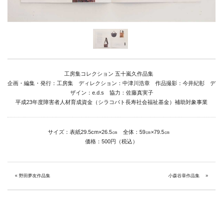
Link
Facebook
Instagram
工房集コレクション 五十嵐久作品集
Youtube
企画・編集・発行：工房集 ディレクション：中津川浩章 作品撮影：今井紀彰 デ
ザイン：e.d.s 協力：佐藤真実子
online-shop
平成23年度障害者人材育成資金（シラコバト長寿社会福祉基金）補助対象事業
サイズ：表紙29.5cm×26.5㎝ 全体：59㎝×79.5㎝
art center syu
価格：500円（税込）
南関東・甲信障害者
アートサポートセンター
«
野田夢友作品集
小森谷章作品集
»
社会福祉法人みぬま福祉会