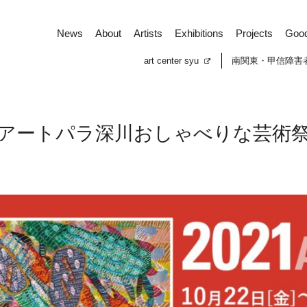
News
About
Artists
Exhibitions
Projects
Goo
art center syu
南関東・甲信障害
アートパラ深川おしゃべりな芸術
News
About
Artists
Exhibitions