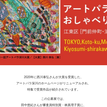
Projects
Goods
Media
Access
Link
Facebook
Instagram
2020年に西川泰弘さんが大賞を受賞した、
Youtube
アートパラ深川のホームページがリニューアルされ、
特集で受賞作品が紹介されています。
online-shop
この公募展では、
art center syu
田中悠紀さんが審査員特別賞・林真理子賞に、