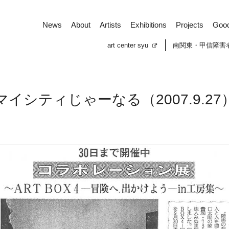
News
About
Artists
Exhibitions
Projects
Goo
art center syu
南関東・甲信障害
マイシティじゃーなる（2007.9.27
News
About
Artists
Exhibitions
Projects