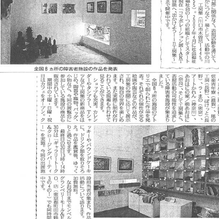
Goods
Media
Access
Link
Facebook
Instagram
Youtube
online-shop
art center syu