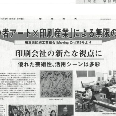
Access
Link
Facebook
Instagram
Youtube
online-shop
art center syu
南関東・甲信障害者
アートサポートセンター
社会福祉法人みぬま福祉会