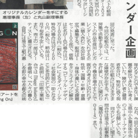
News
About
Artists
Exhibitions
Projects
Goods
Media