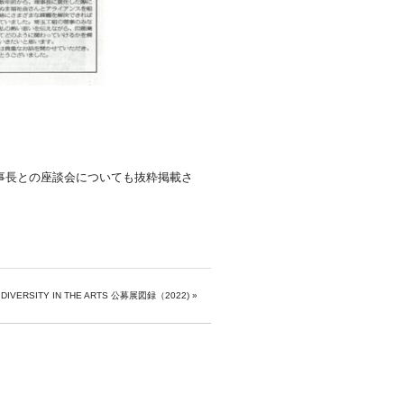
。
理事長との座談会についても抜粋掲載さ
VERSITY IN THE ARTS 公募展図録（2022)
»