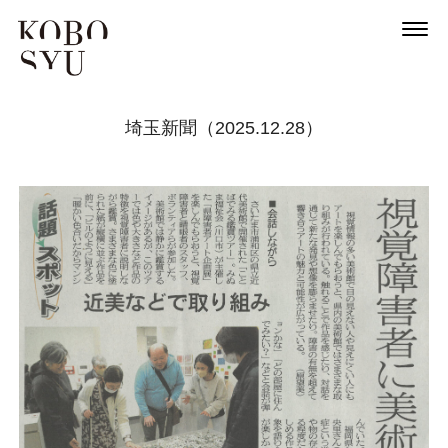
埼玉新聞（2025.12.28）
News
About
Artists
Exhibitions
Projects
Goods