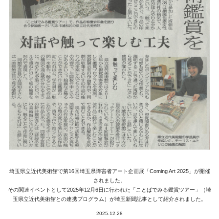
Media
Access
Link
Facebook
Instagram
Youtube
online-shop
art center syu
埼玉県立近代美術館で第16回埼玉県障害者アート企画展「Coming Art 2025」が開催
されました。
南関東・甲信障害者
その関連イベントとして2025年12月6日に行われた「ことばでみる鑑賞ツアー」（埼
アートサポートセンター
玉県立近代美術館との連携プログラム）が埼玉新聞記事として紹介されました。
2025.12.28
社会福祉法人みぬま福祉会