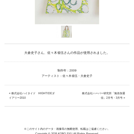
Facebook
Instagram
Youtube
大倉史子さん、佐々木省伍さんの作品が使用されました。
online-shop
制作年：2009
アーティスト：佐々木省伍・大倉史子
art center syu
南関東・甲信障害者
«
株式会社ハイタイド HIGHTIDEダ
株式会社ハーバー研究所「無添加通
アートサポートセンター
イアリー2010
信」2月号・3月号
»
社会福祉法人みぬま福祉会
※このサイト内のデータ・画像等の無断使用、転載はご遠慮ください。
Copyright © 2026 KOBO SYU All Rights Reserved.