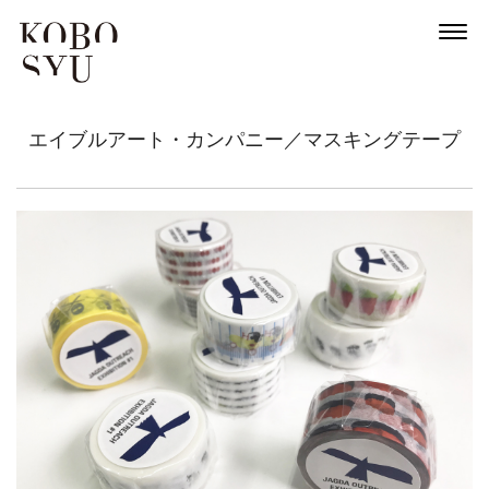
News
エイブルアート・カンパニー／マスキングテープ
About
Artists
Exhibitions
Projects
Goods
Media
Access
Link