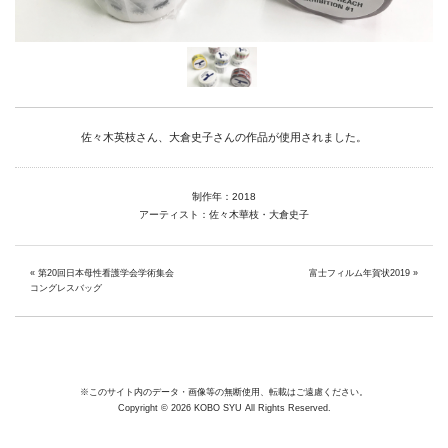
Facebook
Instagram
Youtube
佐々木英枝さん、大倉史子さんの作品が使用されました。
online-shop
制作年：2018
アーティスト：佐々木華枝・大倉史子
art center syu
«
第20回日本母性看護学会学術集会
富士フィルム年賀状2019
»
南関東・甲信障害者
コングレスバッグ
アートサポートセンター
社会福祉法人みぬま福祉会
※このサイト内のデータ・画像等の無断使用、転載はご遠慮ください。
Copyright © 2026 KOBO SYU All Rights Reserved.