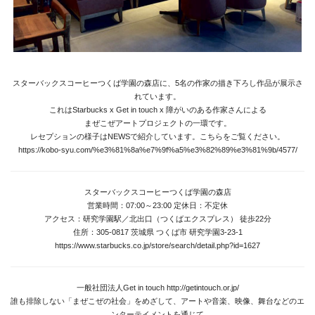
Goods
Media
Access
スターバックスコーヒーつくば学園の森店に、5名の作家の描き下ろし作品が展示さ
れています。
Link
これはStarbucks x Get in touch x 障がいのある作家さんによる
まぜこぜアートプロジェクトの一環です。
レセプションの様子はNEWSで紹介しています。こちらをご覧ください。
https://kobo-syu.com/%e3%81%8a%e7%9f%a5%e3%82%89%e3%81%9b/4577/
Facebook
Instagram
スターバックスコーヒーつくば学園の森店
Youtube
営業時間：07:00～23:00 定休日：不定休
アクセス：研究学園駅／北出口（つくばエクスプレス） 徒歩22分
online-shop
住所：305-0817 茨城県 つくば市 研究学園3-23-1
https://www.starbucks.co.jp/store/search/detail.php?id=1627
art center syu
一般社団法人Get in touch
http://getintouch.or.jp/
誰も排除しない「まぜこぜの社会」をめざして、アートや音楽、映像、舞台などのエ
南関東・甲信障害者
ンターテイメントを通じて