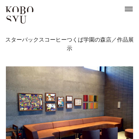
スターバックスコーヒーつくば学園の森店／作品展
示
News
About
Artists
Exhibitions
Projects