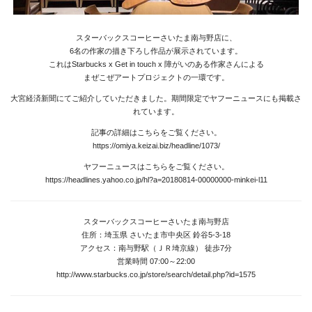
Projects
スターバックスコーヒーさいたま南与野店に、
Goods
6名の作家の描き下ろし作品が展示されています。
これはStarbucks x Get in touch x 障がいのある作家さんによる
Media
まぜこぜアートプロジェクトの一環です。
Access
大宮経済新聞にてご紹介していただきました。期間限定でヤフーニュースにも掲載さ
れています。
Link
記事の詳細はこちらをご覧ください。
https://omiya.keizai.biz/headline/1073/
ヤフーニュースはこちらをご覧ください。
Facebook
https://headlines.yahoo.co.jp/hl?a=20180814-00000000-minkei-l11
Instagram
スターバックスコーヒーさいたま南与野店
Youtube
住所：埼玉県 さいたま市中央区 鈴谷5-3-18
アクセス：南与野駅（ＪＲ埼京線） 徒歩7分
online-shop
営業時間 07:00～22:00
http://www.starbucks.co.jp/store/search/detail.php?id=1575
art center syu