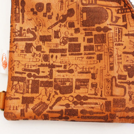
Projects
Goods
Media
Access
Link
Facebook
Instagram
Youtube
online-shop