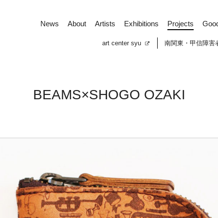
News
About
Artists
Exhibitions
Projects
Goo
art center syu
南関東・甲信障害
BEAMS×SHOGO OZAKI
News
About
Artists
Exhibitions