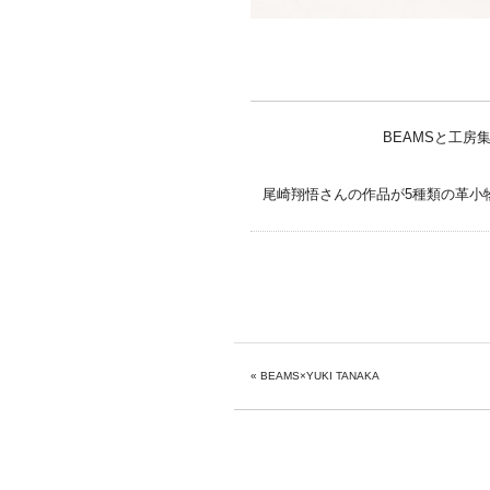
BEAMSと工
尾崎翔悟さんの作品が5種類の革小
«
BEAMS×YUKI TANAKA