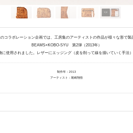
art center syu
南関東・甲信障害者
アートサポートセンター
房集のコラボレーション企画では、工房集のアーティストの作品が様々な形で製
社会福祉法人みぬま福祉会
BEAMS×KOBO-SYU 第2弾（2013年）
物に使用されました。レザーにエッジング（皮を削って線を描いていく手法
制作年：2013
アーティスト：尾崎翔悟