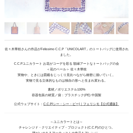
Goods
Media
Access
Link
佐々木華枝さんの作品がFelissimo C.C.P「UNICOLART」のトートバッグに使用され
ました。
C.C.Pユニカラート お花がコーデを彩る 額縁アートなトートバッグの会
Facebook
＜花のベール＞ 佐々木華枝
実物や、ときには図鑑をじっくり見比べながら緻密に描いていく。
Instagram
実物で見る立体的なものは独自の形へと生まれ変わる。
Youtube
素材／ポリエステル100%
容器包装の材質／袋：プラスチック(PE) 中国製
online-shop
公式ウェブサイト：
C.C.P[シー・シー・ピー]｜フェリシモ【公式通販】
art center syu
～ユニカラートとは～
チャレンジド・クリエイティブ・プロジェクト(C.C.P)のひとつ。
障がいのあるアーティストの作品をアレンジ。