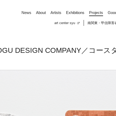
News
About
Artists
Exhibitions
Projects
Goo
art center syu
南関東・甲信障害
OGU DESIGN COMPANY／コース
News