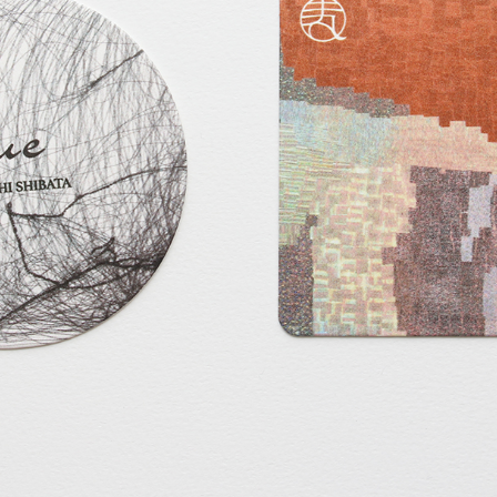
About
Artists
Exhibitions
Projects
Goods
Media
Access
Link
Facebook
Instagram