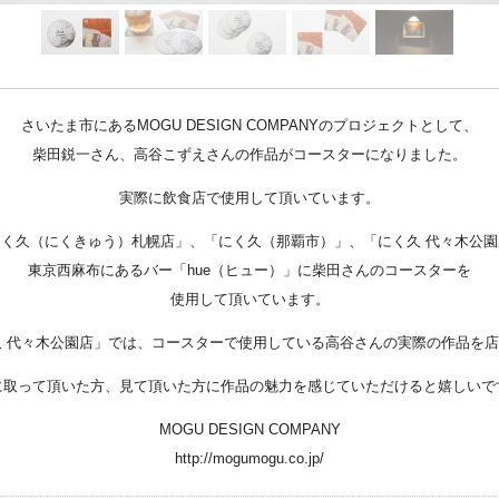
Youtube
online-shop
さいたま市にあるMOGU DESIGN COMPANYのプロジェクトとして、
art center syu
柴田鋭一さん、高谷こずえさんの作品がコースターになりました。
南関東・甲信障害者
実際に飲食店で使用して頂いています。
アートサポートセンター
く久（にくきゅう）札幌店」、「にく久（那覇市）」、「にく久 代々木公
東京西麻布にあるバー「hue（ヒュー）」に柴田さんのコースターを
社会福祉法人みぬま福祉会
使用して頂いています。
く久 代々木公園店」では、コースターで使用している高谷さんの実際の作品を
に取って頂いた方、見て頂いた方に作品の魅力を感じていただけると嬉しいで
MOGU DESIGN COMPANY
http://mogumogu.co.jp/