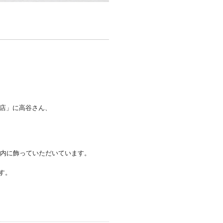
園店」に高谷さん、
店内に飾っていただいています。
す。