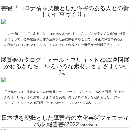
Link
書籍「コロナ禍を契機とした障害のある人との新
しい仕事づくり」
Facebook
コロナ禍において、あるいはコロナ禍をきっかけに、さまざまな工夫で先進的に仕事
Instagram
をつくっている事業所や団体の活動を社会に共有することで、 今後の障害のある人
の仕事づくりのヒントになることをめざして作成された冊子が一般財団法人 […]
Youtube
展覧会カタログ「アール・ブリュット2022巡回展
online-shop
かわるかたち いろいろな素材、さまざまな表
現」
art center syu
工房集からは、渡邉あやさんが出展した、 アール・ブリュット2022巡回展 「かわる
南関東・甲信障害者
かたち いろいろな素材、さまざまな表現」のカタログをいただきました。 アー
アートサポートセンター
ル・ブリュット2022巡回展 「かわるかたち いろいろな素材、さ […]
社会福祉法人みぬま福祉会
日本博を契機とした障害者の文化芸術フェスティ
バル 報告書(2022)
2022/5/18