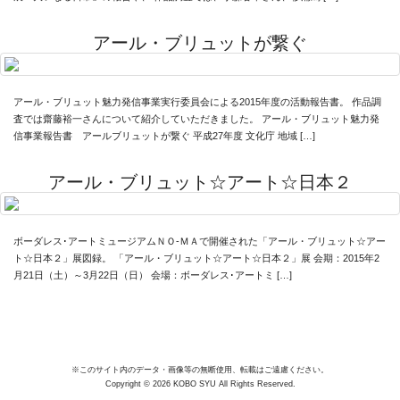
アール・ブリュットが繋ぐ
アール・ブリュット魅力発信事業実行委員会による2015年度の活動報告書。 作品調
査では齋藤裕一さんについて紹介していただきました。 アール・ブリュット魅力発
信事業報告書 アールブリュットが繋ぐ 平成27年度 文化庁 地域 […]
アール・ブリュット☆アート☆日本２
ボーダレス･アートミュージアムＮＯ-ＭＡで開催された「アール・ブリュット☆アー
ト☆日本２」展図録。 「アール・ブリュット☆アート☆日本２」展 会期：2015年2
月21日（土）～3月22日（日） 会場：ボーダレス･アートミ […]
※このサイト内のデータ・画像等の無断使用、転載はご遠慮ください。
Copyright © 2026 KOBO SYU All Rights Reserved.