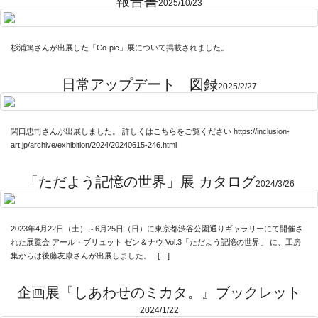
報告書
2025/10/23
杉浦篤さんが出展した「Co-pic」展について掲載されました。
日常アップデート 図録
2025/2/27
関口忠司さんが出展しました。 詳しくはこちらをご覧ください https://inclusion-
art.jp/archive/exhibition/2024/20240615-246.html
「ただよう記憶の世界」展 カタログ
2024/3/26
2023年4月22日（土）～6月25日（日）に東京都渋谷公園通りギャラリーにて開催さ
れた展覧会 アール・ブリュット ゼン＆ナウ Vol.3「ただよう記憶の世界」 に、工房
集からは後藤友康さんが出展しました。 […]
企画展『しあわせのミカタ。』ブックレット
2024/1/22