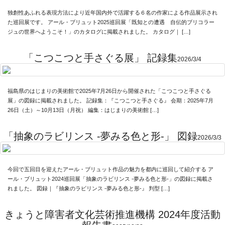
独創性あふれる表現方法により近年国内外で活躍する６名の作家による作品展示され
た巡回展です。 アール・ブリュット2025巡回展「既知との遭遇 自伝的ブリコラー
ジュの世界へようこそ！」のカタログに掲載されました。 カタログ｜ […]
「こつこつと手さぐる展」 記録集
2026/3/4
福島県のはじまりの美術館で2025年7月26日から開催された「こつこつと手さぐる
展」の図録に掲載されました。 記録集：『こつこつと手さぐる』 会期：2025年7月
26日（土）～10月13日（月祝） 編集：はじまりの美術館 […]
「抽象のラビリンス -夢みる色と形-」 図録
2026/3/3
今回で五回目を迎えたアール・ブリュット作品の魅力を都内に巡回して紹介する ア
ール・ブリュット2024巡回展「抽象のラビリンス -夢みる色と形-」の図録に掲載さ
れました。 図録｜『抽象のラビリンス -夢みる色と形-』 判型 […]
きょうと障害者文化芸術推進機構 2024年度活動