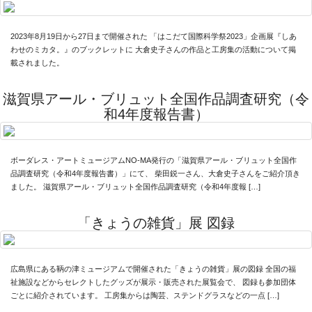
2023年8月19日から27日まで開催された 「はこだて国際科学祭2023」企画展『しあ
わせのミカタ。』のブックレットに 大倉史子さんの作品と工房集の活動について掲
載されました。
滋賀県アール・ブリュット全国作品調査研究（令
和4年度報告書）
News
About
ボーダレス・アートミュージアムNO-MA発行の「滋賀県アール・ブリュット全国作
Artists
品調査研究（令和4年度報告書）」にて、 柴田鋭一さん、大倉史子さんをご紹介頂き
ました。 滋賀県アール・ブリュット全国作品調査研究（令和4年度報 […]
Exhibitions
Projects
「きょうの雑貨」展 図録
Goods
Media
広島県にある鞆の津ミュージアムで開催された「きょうの雑貨」展の図録 全国の福
祉施設などからセレクトしたグッズが展示・販売された展覧会で、 図録も参加団体
Access
ごとに紹介されています。 工房集からは陶芸、ステンドグラスなどの一点 […]