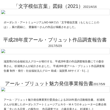
「文字模似言葉」図録（2021）
2021/4/16
ボーダレス・アートミュージアムNO-MAでの「文字模似言葉（もじもじことの
は）」展の図録に、 齋藤裕一さんの作品が掲載されました。
平成28年度アール・ブリュット作品調査報告書
2017/5/29
滋賀県の社会福祉法人グローが発行する、平成28年度の作品調査報告書にて小森谷
章さん、杉浦篤さんが紹介されました。 平成28年度アール・ブリュット作品調査報
告書 制作・発行：社会福祉法人グロー 助成：滋賀県 A4サイズ・5 […]
アール・ブリュット魅力発信事業報告書
2017/5/9
アール・ブリュット魅力発信事業実行委員会による2016年度の活動報告書。 杉浦篤
さんが出展したボーダレスアートミュージアムＮＯ－ＭＡでのキュレーター公募企画
展「大いなる日常」の報告や、 作品調査では、小森谷章さん、杉浦篤 […]