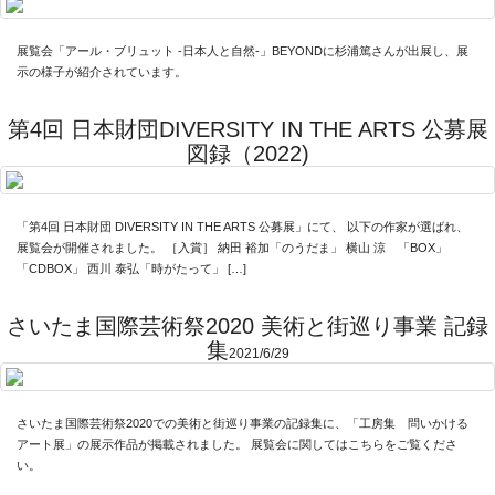
展覧会「アール・ブリュット -日本人と自然-」BEYONDに杉浦篤さんが出展し、展
示の様子が紹介されています。
第4回 日本財団DIVERSITY IN THE ARTS 公募展
図録（2022)
「第4回 日本財団 DIVERSITY IN THE ARTS 公募展」にて、 以下の作家が選ばれ、
展覧会が開催されました。 ［入賞］ 納田 裕加「のうだま」 横山 涼 「BOX」
「CDBOX」 西川 泰弘「時がたって」 […]
さいたま国際芸術祭2020 美術と街巡り事業 記録
集
2021/6/29
さいたま国際芸術祭2020での美術と街巡り事業の記録集に、「工房集 問いかける
アート展」の展示作品が掲載されました。 展覧会に関してはこちらをご覧くださ
い。