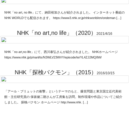
NHK「no art, no life」にて、納田裕加さんが紹介されました。 インターネット番組の
NHK WORLDでも配信されます。 https://www3.nhk.or.jp/nhkworld/en/ondeman […]
NHK「no art,no life」（2020）
2021/4/16
NHK「no art,no life」にて、西川泰弘さんが紹介されました。 NHKホームページ
https://www.nhk.jp/p/nanl/ts/N3WLV23WVY/episode/te/YL4ZJ2MQ8W/
NHK「探検バクモン」（2015）
2016/10/15
「アール・ブリュットの衝撃」というテーマのもと、爆笑問題と東京国立近代美術
館・主任研究員の 保坂健二朗さんが工房集を訪問。制作現場や作品についてご紹介
しました。 探検バクモン ホームページ http://www.nhk. […]