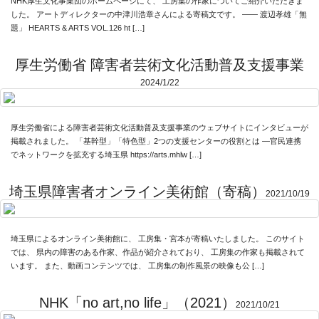
NHK厚生文化事業団のホームページにて、 工房集の作家についてご紹介いただきま
Link
した。 アートディレクターの中津川浩章さんによる寄稿文です。 —— 渡辺孝雄「無
題」 HEARTS & ARTS VOL.126 ht […]
Facebook
厚生労働省 障害者芸術文化活動普及支援事業
2024/1/22
Instagram
Youtube
厚生労働省による障害者芸術文化活動普及支援事業のウェブサイトにインタビューが
online-shop
掲載されました。 「基幹型」「特色型」2つの支援センターの役割とは —官民連携
でネットワークを拡充する埼玉県 https://arts.mhlw […]
埼玉県障害者オンライン美術館（寄稿）
2021/10/19
art center syu
南関東・甲信障害者
アートサポートセンター
埼玉県によるオンライン美術館に、 工房集・宮本が寄稿いたしました。 このサイト
では、 県内の障害のある作家、作品が紹介されており、 工房集の作家も掲載されて
社会福祉法人みぬま福祉会
います。 また、動画コンテンツでは、 工房集の制作風景の映像も公 […]
NHK「no art,no life」（2021）
2021/10/21