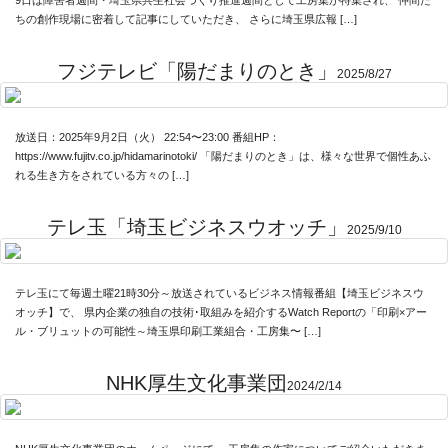
9日は障害者週間・埼玉県共生社会づくり推進週間として工房集が特集され、 仲間た
ちの創作現場に密着して記事にしていただき、 さらに埼玉県広報 […]
フジテレビ「陽だまりのとき」
2025/8/27
放送日：2025年9月2日（火） 22:54〜23:00 番組HP：
https://www.fujitv.co.jp/hidamarinotoki/ 「陽だまりのとき」は、様々な世界で個性あふ
News
れる生き方をされている方々の […]
About
テレ玉「埼玉ビジネスウオッチ」
2025/9/10
Artists
Exhibitions
テレ玉にて毎週土曜21時30分～放送されているビジネス情報番組【埼玉ビジネスウ
Projects
オッチ】で、 県内企業の独自の技術･取組みを紹介するWatch Reportの「印刷×アー
ル・ブリュットの可能性～埼玉県印刷工業組合・工房集〜 […]
Goods
NHK厚生文化事業団
Media
2024/2/14
Access