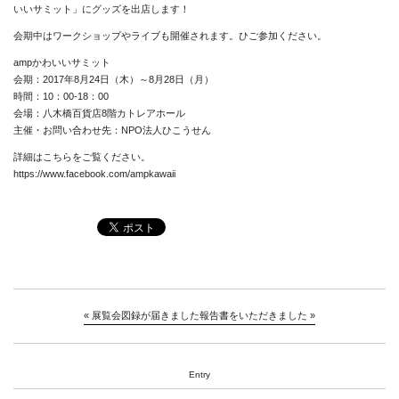
いいサミット」にグッズを出店します！
会期中はワークショップやライブも開催されます。ひご参加ください。
ampかわいいサミット
会期：2017年8月24日（木）～8月28日（月）
時間：10：00-18：00
会場：八木橋百貨店8階カトレアホール
主催・お問い合わせ先：NPO法人ひこうせん
詳細はこちらをご覧ください。
https://www.facebook.com/ampkawaii
«
展覧会図録が届きました
報告書をいただきました
»
News
About
Entry