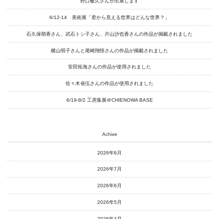
野口敏久さんが出展します
6/12-14 美術展「君から見える世界はどんな世界？」
art center syu
石久保萌香さん、武石トシ子さん、片山沙也香さんの作品が掲載されました
南関東・甲信障害者
横山明子さんと尾崎翔悟さんの作品が掲載されました
アートサポートセンター
安田拓海さんの作品が使用されました
社会福祉法人みぬま福祉会
佐々木省伍さんの作品が使用されました
6/19-8/2 工房集展＠CHIENOWA BASE
Achive
2026年8月
2026年7月
2026年6月
2026年5月
2026年4月