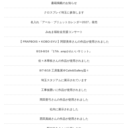
Artists
書籍掲載のお知らせ
Exhibitions
クロスプレイ埼玉に参加します
名入れ「アール・ブリュットカレンダー2027」発売
Projects
みぬま福祉会支援コンサート
Goods
【 FRAPBOIS × KOBO-SYU 】阿部美幸さんの作品が使用されました
Media
8/19-8/24 『17th. ampかわいいサミット』
Access
佐々木華枝さんの作品が使用されました
Link
8/7-8/16 工房集展＠Cafe&Gallery温々
埼玉スタジアムに展示されています
Facebook
工事仮囲いに作品が使用されました
Instagram
岡田亜弓さんの作品が使用されました
Youtube
社内に展示されました
西田真緒さんの作品が使用されました
online-shop