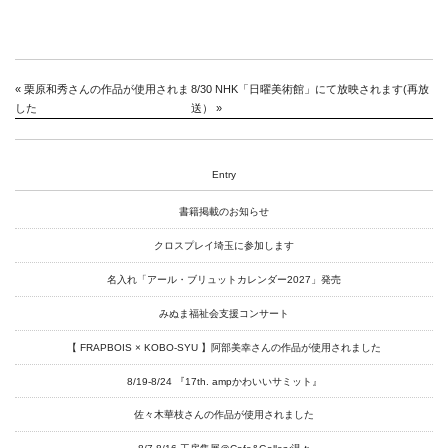
社会福祉法人みぬま福祉会
«
栗原和秀さんの作品が使用されま
8/30 NHK「日曜美術館」にて放映されます(再放
した
送）
»
Entry
書籍掲載のお知らせ
クロスプレイ埼玉に参加します
名入れ「アール・ブリュットカレンダー2027」発売
みぬま福祉会支援コンサート
【 FRAPBOIS × KOBO-SYU 】阿部美幸さんの作品が使用されました
8/19-8/24 『17th. ampかわいいサミット』
佐々木華枝さんの作品が使用されました