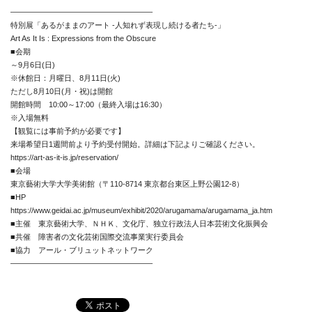
——————————————————–
Media
特別展「あるがままのアート -人知れず表現し続ける者たち-」
Art As It Is : Expressions from the Obscure
Access
■会期
～9月6日(日)
Link
※休館日：月曜日、8月11日(火)
ただし8月10日(月・祝)は開館
開館時間 10:00～17:00（最終入場は16:30）
※入場無料
Facebook
【観覧には事前予約が必要です】
来場希望日1週間前より予約受付開始。詳細は下記よりご確認ください。
Instagram
https://art-as-it-is.jp/reservation/
■会場
Youtube
東京藝術大学大学美術館（〒110-8714 東京都台東区上野公園12-8）
■HP
online-shop
https://www.geidai.ac.jp/museum/exhibit/2020/arugamama/arugamama_ja.htm
■主催 東京藝術大学、ＮＨＫ、文化庁、独立行政法人日本芸術文化振興会
■共催 障害者の文化芸術国際交流事業実行委員会
■協力 アール・ブリュットネットワーク
art center syu
——————————————————–
南関東・甲信障害者
アートサポートセンター