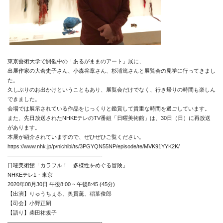
東京藝術大学で開催中の「あるがままのアート」展に、
出展作家の大倉史子さん、小森谷章さん、杉浦篤さんと展覧会の見学に行ってきまし
た。
久しぶりのお出かけということもあり、展覧会だけでなく、行き帰りの時間も楽しん
できました。
会場では展示されている作品をじっくりと鑑賞して貴重な時間を過ごしています。
また、先日放送されたNHKEテレのTV番組「日曜美術館」は、30日（日）に再放送
があります。
News
本展が紹介されていますので、ぜひぜひご覧ください。
https://www.nhk.jp/p/nichibi/ts/3PGYQN55NP/episode/te/MVK91YYK2K/
About
—————————————————-
Artists
日曜美術館「カラフル！ 多様性をめぐる冒険」
NHKEテレ1・東京
Exhibitions
2020年08月30日 午後8:00 ~ 午後8:45 (45分)
【出演】りゅうちぇる、奥貫薫、稲葉俊郎
Projects
【司会】小野正嗣
【語り】柴田祐規子
Goods
—————————————————-