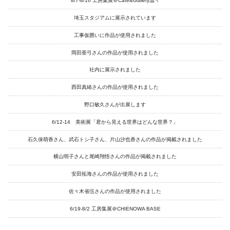
8/7-8/16 工房集展＠Cafe&Gallery温々
埼玉スタジアムに展示されています
工事仮囲いに作品が使用されました
岡田亜弓さんの作品が使用されました
社内に展示されました
西田真緒さんの作品が使用されました
野口敏久さんが出展します
6/12-14 美術展「君から見える世界はどんな世界？」
石久保萌香さん、武石トシ子さん、片山沙也香さんの作品が掲載されました
横山明子さんと尾崎翔悟さんの作品が掲載されました
安田拓海さんの作品が使用されました
佐々木省伍さんの作品が使用されました
6/19-8/2 工房集展＠CHIENOWA BASE