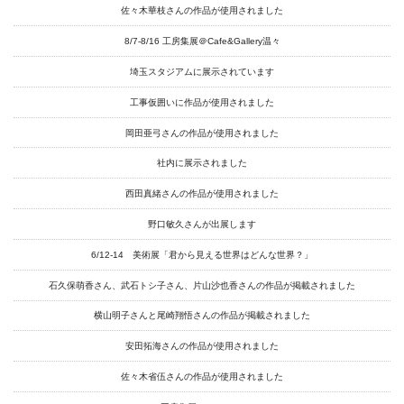
佐々木華枝さんの作品が使用されました
Instagram
8/7-8/16 工房集展＠Cafe&Gallery温々
Youtube
埼玉スタジアムに展示されています
online-shop
工事仮囲いに作品が使用されました
岡田亜弓さんの作品が使用されました
art center syu
社内に展示されました
南関東・甲信障害者
西田真緒さんの作品が使用されました
アートサポートセンター
野口敏久さんが出展します
社会福祉法人みぬま福祉会
6/12-14 美術展「君から見える世界はどんな世界？」
石久保萌香さん、武石トシ子さん、片山沙也香さんの作品が掲載されました
横山明子さんと尾崎翔悟さんの作品が掲載されました
安田拓海さんの作品が使用されました
佐々木省伍さんの作品が使用されました