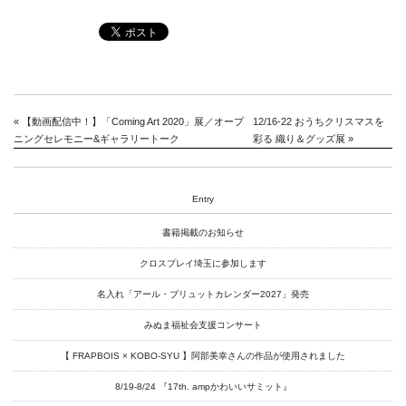
News
About
Artists
«
【動画配信中！】「Coming Art 2020」展／オープ
12/16-22 おうちクリスマスを
ニングセレモニー&ギャラリートーク
彩る 織り＆グッズ展
»
Exhibitions
Projects
Entry
Goods
書籍掲載のお知らせ
Media
クロスプレイ埼玉に参加します
Access
名入れ「アール・ブリュットカレンダー2027」発売
Link
みぬま福祉会支援コンサート
【 FRAPBOIS × KOBO-SYU 】阿部美幸さんの作品が使用されました
8/19-8/24 『17th. ampかわいいサミット』
Facebook