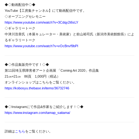
◆◇動画配信中◇◆
YouTube【工房集チャンネル】にて動画配信中です。
◇オープニングセレモニー
https://www.youtube.com/watch?v=3Cdqy2t6sLY
◇ギャラリートーク
中津川浩章氏（本展キュレーター・美術家）と前山裕司氏（新潟市美術館館長）によ
るギャラリートーク
https://www.youtube.com/watch?v=vOcBnvf9bPI
◆◇作品集販売中です！◇◆
第11回埼玉県障害者アート企画展 「Coming Art 2020」作品集
21㎝×21㎝ 86頁 1,000円（税込）
オンラインショップはこちらをご覧ください。
https://kobosyu.thebase.in/items/36732746
◆◇Instagramにて作品&作家をご紹介します！◇◆
https://www.instagram.com/tamap_saitama/
詳細は
こちら
をご覧ください。