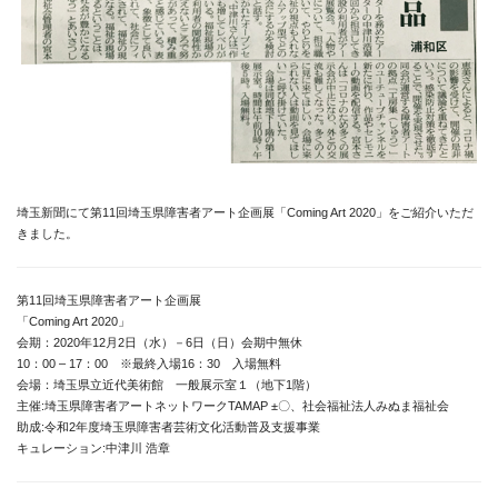
埼玉新聞にて第11回埼玉県障害者アート企画展「Coming Art 2020」をご紹介いただ
きました。
第11回埼玉県障害者アート企画展
「Coming Art 2020」
会期：2020年12月2日（水）－6日（日）会期中無休
10：00 – 17：00 ※最終入場16：30 入場無料
会場：埼玉県立近代美術館 一般展示室１（地下1階）
主催:埼玉県障害者アートネットワークTAMAP ±〇、社会福祉法人みぬま福祉会
助成:令和2年度埼玉県障害者芸術文化活動普及支援事業
キュレーション:中津川 浩章