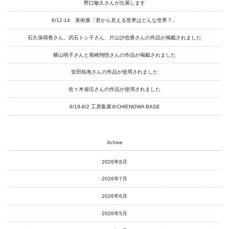
野口敏久さんが出展します
6/12-14 美術展「君から見える世界はどんな世界？」
art center syu
石久保萌香さん、武石トシ子さん、片山沙也香さんの作品が掲載されました
南関東・甲信障害者
横山明子さんと尾崎翔悟さんの作品が掲載されました
アートサポートセンター
安田拓海さんの作品が使用されました
社会福祉法人みぬま福祉会
佐々木省伍さんの作品が使用されました
6/19-8/2 工房集展＠CHIENOWA BASE
Achive
2026年8月
2026年7月
2026年6月
2026年5月