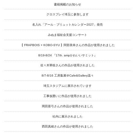
Artists
書籍掲載のお知らせ
Exhibitions
クロスプレイ埼玉に参加します
名入れ「アール・ブリュットカレンダー2027」発売
Projects
みぬま福祉会支援コンサート
Goods
【 FRAPBOIS × KOBO-SYU 】阿部美幸さんの作品が使用されました
Media
8/19-8/24 『17th. ampかわいいサミット』
Access
佐々木華枝さんの作品が使用されました
Link
8/7-8/16 工房集展＠Cafe&Gallery温々
埼玉スタジアムに展示されています
Facebook
工事仮囲いに作品が使用されました
Instagram
岡田亜弓さんの作品が使用されました
Youtube
社内に展示されました
西田真緒さんの作品が使用されました
online-shop