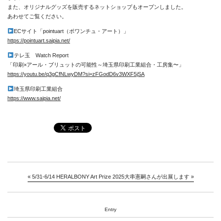
また、オリジナルグッズを販売するネットショップもオープンしました。
あわせてご覧ください。
ECサイト「pointuart（ポワンチュ・アート）」
https://pointuart.saipia.net/
テレ玉 Watch Report
「印刷×アール・ブリュットの可能性～埼玉県印刷工業組合・工房集〜」
https://youtu.be/q3gCfNLwyDM?si=zFGodD6v3WXF5jSA
埼玉県印刷工業組合
https://www.saipia.net/
«
5/31-6/14 HERALBONY Art Prize 2025
大串憲嗣さんが出展します
»
News
About
Entry