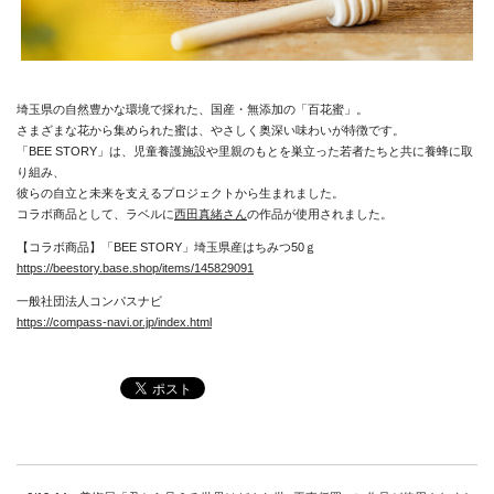
埼玉県の自然豊かな環境で採れた、国産・無添加の「百花蜜」。
さまざまな花から集められた蜜は、やさしく奥深い味わいが特徴です。
「BEE STORY」は、児童養護施設や里親のもとを巣立った若者たちと共に養蜂に取
り組み、
彼らの自立と未来を支えるプロジェクトから生まれました。
コラボ商品として、ラベルに
西田真緒さん
の作品が使用されました。
【コラボ商品】「BEE STORY」埼玉県産はちみつ50ｇ
https://beestory.base.shop/items/145829091
一般社団法人コンパスナビ
https://compass-navi.or.jp/index.html