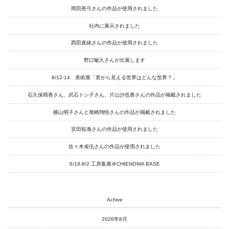
岡田亜弓さんの作品が使用されました
Access
社内に展示されました
Link
西田真緒さんの作品が使用されました
野口敏久さんが出展します
Facebook
6/12-14 美術展「君から見える世界はどんな世界？」
Instagram
石久保萌香さん、武石トシ子さん、片山沙也香さんの作品が掲載されました
Youtube
横山明子さんと尾崎翔悟さんの作品が掲載されました
online-shop
安田拓海さんの作品が使用されました
佐々木省伍さんの作品が使用されました
6/19-8/2 工房集展＠CHIENOWA BASE
art center syu
南関東・甲信障害者
アートサポートセンター
Achive
社会福祉法人みぬま福祉会
2026年8月