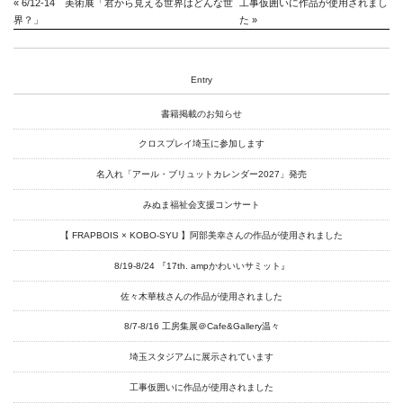
«
6/12-14 美術展「君から見える世界はどんな世
工事仮囲いに作品が使用されまし
界？」
た
»
Entry
書籍掲載のお知らせ
クロスプレイ埼玉に参加します
名入れ「アール・ブリュットカレンダー2027」発売
News
みぬま福祉会支援コンサート
About
【 FRAPBOIS × KOBO-SYU 】阿部美幸さんの作品が使用されました
Artists
8/19-8/24 『17th. ampかわいいサミット』
Exhibitions
佐々木華枝さんの作品が使用されました
Projects
8/7-8/16 工房集展＠Cafe&Gallery温々
埼玉スタジアムに展示されています
Goods
工事仮囲いに作品が使用されました
Media