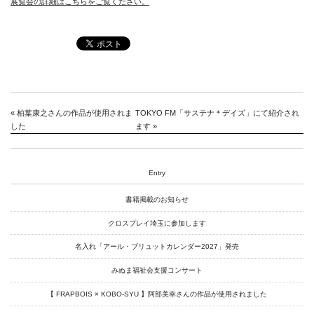
展覧会の詳細はこちらをご覧ください。
«
柏葉康之さんの作品が使用されま
TOKYO FM「サステナ＊デイズ」にて紹介され
した
ます
»
Entry
書籍掲載のお知らせ
News
クロスプレイ埼玉に参加します
About
名入れ「アール・ブリュットカレンダー2027」発売
Artists
みぬま福祉会支援コンサート
Exhibitions
【 FRAPBOIS × KOBO-SYU 】阿部美幸さんの作品が使用されました
Projects