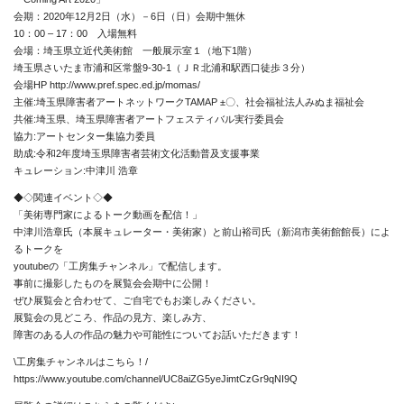
会期：2020年12月2日（水）－6日（日）会期中無休
10：00 – 17：00 入場無料
会場：埼玉県立近代美術館 一般展示室１（地下1階）
埼玉県さいたま市浦和区常盤9-30-1（ＪＲ北浦和駅西口徒歩３分）
会場HP http://www.pref.spec.ed.jp/momas/
主催:埼玉県障害者アートネットワークTAMAP ±〇、社会福祉法人みぬま福祉会
共催:埼玉県、埼玉県障害者アートフェスティバル実行委員会
協力:アートセンター集協力委員
助成:令和2年度埼玉県障害者芸術文化活動普及支援事業
キュレーション:中津川 浩章
◆◇関連イベント◇◆
「美術専門家によるトーク動画を配信！」
中津川浩章氏（本展キュレーター・美術家）と前山裕司氏（新潟市美術館館長）によ
るトークを
youtubeの「工房集チャンネル」で配信します。
事前に撮影したものを展覧会会期中に公開！
ぜひ展覧会と合わせて、ご自宅でもお楽しみください。
展覧会の見どころ、作品の見方、楽しみ方、
障害のある人の作品の魅力や可能性についてお話いただきます！
\工房集チャンネルはこちら！/
https://www.youtube.com/channel/UC8aiZG5yeJimtCzGr9qNI9Q