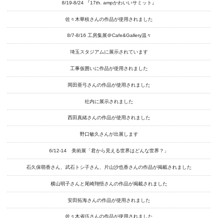
8/19-8/24 『17th. ampかわいいサミット』
Goods
佐々木華枝さんの作品が使用されました
Media
8/7-8/16 工房集展＠Cafe&Gallery温々
Access
埼玉スタジアムに展示されています
工事仮囲いに作品が使用されました
Link
岡田亜弓さんの作品が使用されました
社内に展示されました
Facebook
西田真緒さんの作品が使用されました
Instagram
野口敏久さんが出展します
Youtube
6/12-14 美術展「君から見える世界はどんな世界？」
online-shop
石久保萌香さん、武石トシ子さん、片山沙也香さんの作品が掲載されました
横山明子さんと尾崎翔悟さんの作品が掲載されました
art center syu
安田拓海さんの作品が使用されました
佐々木省伍さんの作品が使用されました