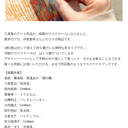
Projects
Goods
Media
工房集のアート作品が、紙製のマスクケースになりました。
製本のプロ、中島製本さんとのコラボ商品です。
Access
1枚1枚はがして使えて持ち運びにも便利な本タイプです。
Link
25枚のマスクケースが、はくり糊でついています。
デザインペーパーとして手紙やポチ袋として使ったり、そのまま飾ることもできる、
様々な用途にお使いいただける、まるで作品集のようなマスクケースブックです。
【掲載作家】
Facebook
表紙・裏表紙：渡邉あや「飛行機」
三角賢治「彼岸花」
Instagram
箭内裕樹「Untitled」
齋藤裕一「ドラえもん」
Youtube
山﨑利之「パンダとペンギン」
大内健太「Untitled」
online-shop
田中悠紀「茶太郎」
大倉史子「パイナップル」
宮川佑理子「Untitled」
art center syu
高谷こずえ「北海道」