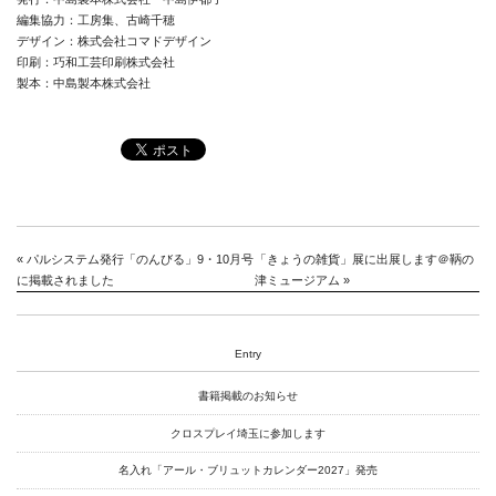
編集協力：工房集、古崎千穂
デザイン：株式会社コマドデザイン
印刷：巧和工芸印刷株式会社
製本：中島製本株式会社
«
パルシステム発行「のんびる」9・10月号
「きょうの雑貨」展に出展します＠鞆の
に掲載されました
津ミュージアム
»
Entry
書籍掲載のお知らせ
クロスプレイ埼玉に参加します
名入れ「アール・ブリュットカレンダー2027」発売