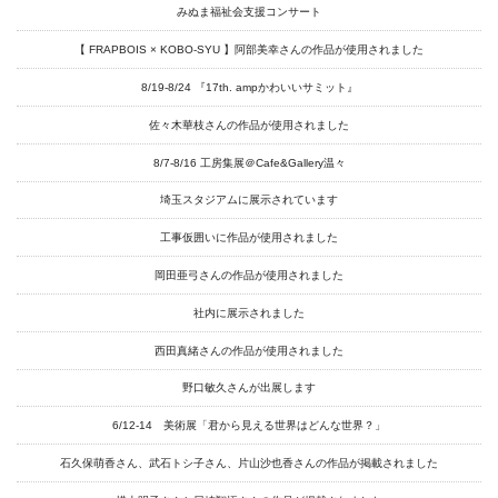
みぬま福祉会支援コンサート
【 FRAPBOIS × KOBO-SYU 】阿部美幸さんの作品が使用されました
8/19-8/24 『17th. ampかわいいサミット』
佐々木華枝さんの作品が使用されました
8/7-8/16 工房集展＠Cafe&Gallery温々
埼玉スタジアムに展示されています
工事仮囲いに作品が使用されました
岡田亜弓さんの作品が使用されました
社内に展示されました
西田真緒さんの作品が使用されました
野口敏久さんが出展します
6/12-14 美術展「君から見える世界はどんな世界？」
石久保萌香さん、武石トシ子さん、片山沙也香さんの作品が掲載されました