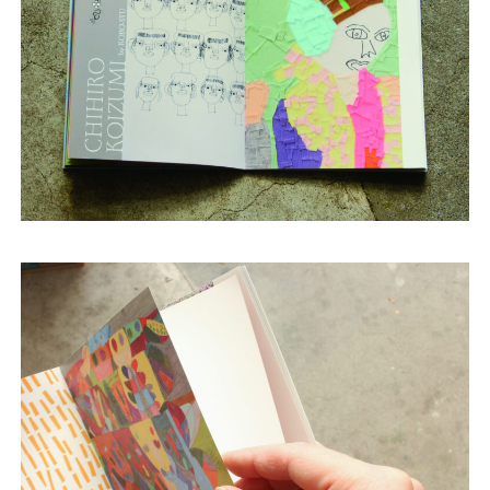
News
About
Artists
Exhibitions