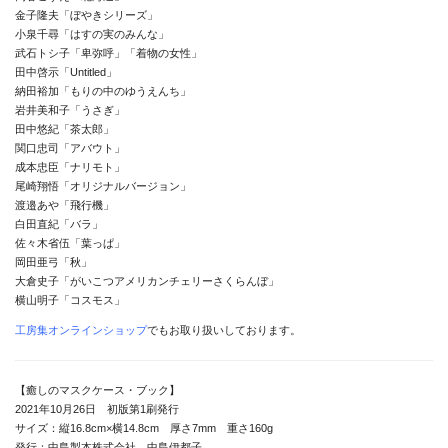
金子隆夫「ぼやきシリーズ」
小泉千尋「はすの実のみんな」
南関東・甲信障害者
武石トシ子「卑弥呼」「着物の女性」
アートサポートセンター
田中啓示「Untitled」
納田裕加「もりの中のゆうえんち」
社会福祉法人みぬま福祉会
岩井美和子「うさぎ」
田中悠紀「茶太郎」
関口忠司「アバウト」
成本忠臣「ナリモト」
尾崎翔悟「オリジナルバージョン」
渡邉あや「飛行機」
白田直紀「バラ」
佐々木省伍「葉っぱ」
岡田亜弓「秋」
大倉史子「がいこつアメリカンチェリーさくらんぼ」
横山明子「コスモス」
工房集オンラインショップ
でもお取り扱いしております。
【癒しのマスクケース・ブック】
2021年10月26日 初版第1刷発行
サイズ：縦16.8cm×横14.8cm 厚さ7mm 重さ160g
発行：中島製本株式会社 中島伊都子