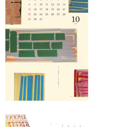
Instagram
Youtube
online-shop
art center syu
南関東・甲信障害者
アートサポートセンター
社会福祉法人みぬま福祉会