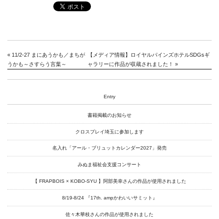
«
11/2-27 まにあうかも／まちが
【メディア情報】ロイヤルパインズホテルSDGsギ
うかも～さすらう言葉～
ャラリーに作品が収蔵されました！
»
Entry
書籍掲載のお知らせ
クロスプレイ埼玉に参加します
名入れ「アール・ブリュットカレンダー2027」発売
みぬま福祉会支援コンサート
【 FRAPBOIS × KOBO-SYU 】阿部美幸さんの作品が使用されました
8/19-8/24 『17th. ampかわいいサミット』
佐々木華枝さんの作品が使用されました