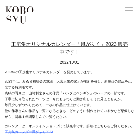
工房集オリジナルカレンダー「風がふく」2023 販売
中です！
2022/10/31
2023年の工房集オリジナルカレンダーを発売しています。
2023年は、みぬま福祉会の施設「大宮太陽の家」が場所を移し、新施設の建設を記
念する特別版です。
表紙の写真は、山崎利之さんの作品「パンダとペンギン」のパーツの一部です。
丁寧に切り取られたパーツは、今にもふわりと動き出しそうに見えませんか。
毎日少しずつ作りためて、一枚の作品に仕上げています。
他の作家さんの作品をご覧になるときも、どのように制作されているかなど想像しな
がら、是非１年間楽しんでご覧ください。
カレンダーは、オンラインショップにて販売中です。詳細はこちらをご覧ください。
工房集カレンダー風がふく2023