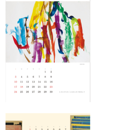
News
About
Artists
Exhibitions
Projects
Goods
Media
Access
Link
Facebook