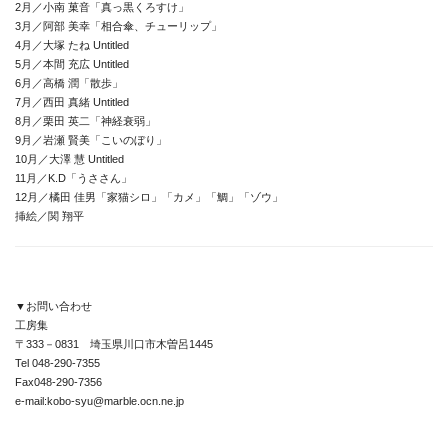
2月／小南 菓音「真っ黒くろすけ」
3月／阿部 美幸「相合傘、チューリップ」
4月／大塚 たね Untitled
5月／本間 充広 Untitled
6月／高橋 潤「散歩」
7月／西田 真緒 Untitled
8月／栗田 英二「神経衰弱」
9月／岩瀬 賢美「こいのぼり」
10月／大澤 慧 Untitled
11月／K.D「うささん」
12月／橘田 佳男「家猫シロ」「カメ」「鯛」「ゾウ」
挿絵／関 翔平
▼お問い合わせ
工房集
〒333－0831 埼玉県川口市木曽呂1445
Tel 048-290-7355
Fax048-290-7356
e-mail:kobo-syu@marble.ocn.ne.jp