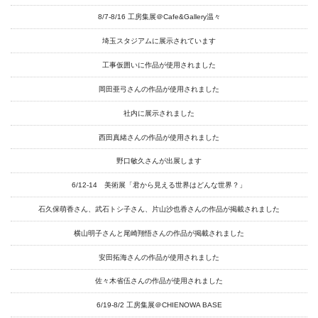
8/7-8/16 工房集展＠Cafe&Gallery温々
埼玉スタジアムに展示されています
工事仮囲いに作品が使用されました
岡田亜弓さんの作品が使用されました
社内に展示されました
西田真緒さんの作品が使用されました
野口敏久さんが出展します
6/12-14 美術展「君から見える世界はどんな世界？」
石久保萌香さん、武石トシ子さん、片山沙也香さんの作品が掲載されました
横山明子さんと尾崎翔悟さんの作品が掲載されました
安田拓海さんの作品が使用されました
佐々木省伍さんの作品が使用されました
6/19-8/2 工房集展＠CHIENOWA BASE