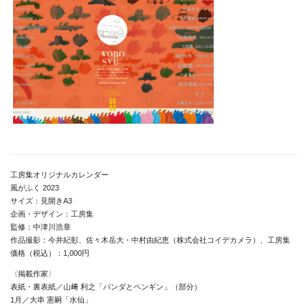
工房集オリジナルカレンダー
風がふく 2023
サイズ：見開きA3
企画・デザイン：工房集
監修：中津川浩章
作品撮影：今井紀彰、佐々木岳大・中村由紀恵（株式会社コイデカメラ）、工房集
価格（税込）：1,000円
〈掲載作家〉
表紙・裏表紙／山﨑 利之「パンダとペンギン」（部分）
1月／大串 憲嗣「水仙」