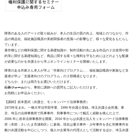
障害のある人のアートの取り組みが、本人の生活の質の向上、地域とのつながり、作
品の商品化、福祉施設職員や美術関係者の意識への影響など、様々な変化をもたらし
ています。
著作権などの権利保護に関する基礎知識や、制作活動の先にある作品の２次使用や契
約等に関する基礎知識など、商品に関する様々な権利を守るためにはどのような配慮
が必要なのかを弁護士から学ぶオンラインセミナーを開催いたします。
障害のある作家さん本人が学ぶ「作家向けプログラム」、福祉施設職員や家族など支
援者が学ぶ「支援者向けのプログラム」の２部構成となります。
どちらか、または両方をお選びいただけます。
応募フォーム
から、事前に講師への質問もご記入いただけます。
お気軽にお申込みください。
【講師】岩本憲武（弁護士、モッキンバード法律事務所）
1973年生まれ。一橋大学法学部卒業、1999 年弁護士登録。埼玉弁護士会所属。東
京、埼玉の法律事務所で民事事件、刑事事件について幅広く経験を積んだ上で、
2006 年に岩本法律事務所を開業。2016 年からは弁護士法人モッキンバード法律事務
所（本部：さいたま市浦和区）に参画。現在は重大事件・少年事件を含む刑事事件全
般の弁護活動を中心にしつつ、個人や企業等の代理人として活動するほか、埼玉弁護