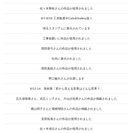
アートサポートセンター
佐々木華枝さんの作品が使用されました
社会福祉法人みぬま福祉会
8/7-8/16 工房集展＠Cafe&Gallery温々
埼玉スタジアムに展示されています
工事仮囲いに作品が使用されました
岡田亜弓さんの作品が使用されました
社内に展示されました
西田真緒さんの作品が使用されました
野口敏久さんが出展します
6/12-14 美術展「君から見える世界はどんな世界？」
石久保萌香さん、武石トシ子さん、片山沙也香さんの作品が掲載されました
横山明子さんと尾崎翔悟さんの作品が掲載されました
安田拓海さんの作品が使用されました
佐々木省伍さんの作品が使用されました