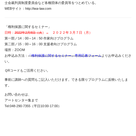
士会裁判員制度委員会など各種団体の委員等をつとめている。
WEBサイト：http://iwa-law.com
「権利保護に関するセミナー」
日時：
2022年2月8日（火
）→ ２０２２年３月７日（月）
第一部／14：00～14：50 作家向けプログラム
第二部／15：00～16：00 支援者向けプログラム
場所：ZOOM
お申込み方法：
「権利保護に関するセミナー」専用応募フォーム
よりお申込みくださ
い。
ＱRコードもご活用ください。
事前に講師への質問もご記入いただけます。できる限りプログラムに反映いたしま
す。
News
お問い合わせは、
About
アートセンター集まで
Tel:048-290-7355（平日10:00-17:00）
Artists
Exhibitions
Projects