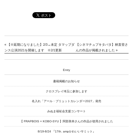
Goods
Media
Access
Link
«
【※延期になりました】2/3→未定 タマップダ
【シネマチュプキタバタ】林直登さ
ンス公演2021を開催します ※2/1更新
んの作品が掲載されました
»
Facebook
Entry
Instagram
書籍掲載のお知らせ
Youtube
クロスプレイ埼玉に参加します
online-shop
名入れ「アール・ブリュットカレンダー2027」発売
みぬま福祉会支援コンサート
art center syu
【 FRAPBOIS × KOBO-SYU 】阿部美幸さんの作品が使用されました
8/19-8/24 『17th. ampかわいいサミット』
南関東・甲信障害者