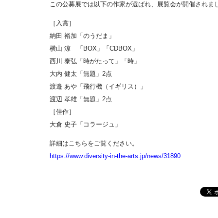
この公募展では以下の作家が選ばれ、展覧会が開催されま
［入賞］
納田 裕加「のうだま」
横山 涼 「BOX」「CDBOX」
西川 泰弘「時がたって」「時」
大内 健太「無題」2点
渡邉 あや「飛行機（イギリス）」
渡辺 孝雄「無題」2点
［佳作］
大倉 史子「コラージュ」
詳細はこちらをご覧ください。
https://www.diversity-in-the-arts.jp/news/31890