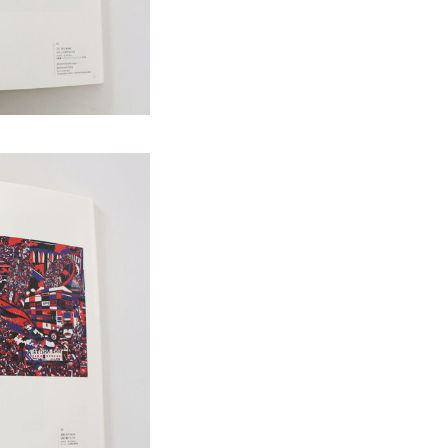
News
About
Artists
Exhibitions
Projects