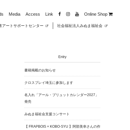
ds
Media
Access
Link
Online Shop
者
アートサポートセンター
社会福祉法人みぬま福祉会
Entry
書籍掲載のお知らせ
クロスプレイ埼玉に参加します
名入れ「アール・ブリュットカレンダー2027」
発売
みぬま福祉会支援コンサート
【 FRAPBOIS × KOBO-SYU 】阿部美幸さんの作