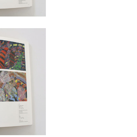
Goods
Media
Access
Link
Facebook
Instagram
Youtube
online-shop
art center syu
南関東・甲信障害者