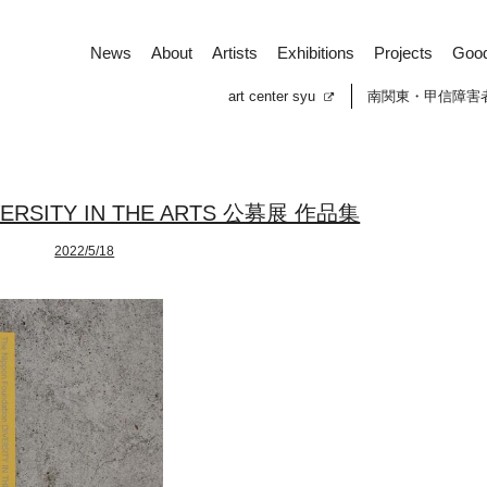
News
About
Artists
Exhibitions
Projects
Goo
art center syu
南関東・甲信障害
RSITY IN THE ARTS 公募展 作品集
2022/5/18