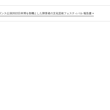
ンス公演2022
日本博を契機とした障害者の文化芸術フェスティバル 報告書
»