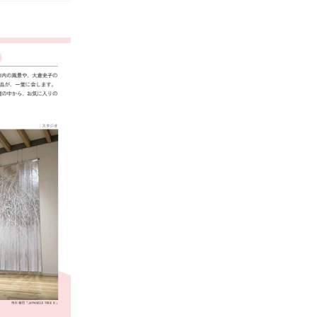
About
Artists
Exhibitions
Projects
Goods
Media
Access
Link
Facebook