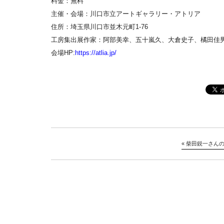
料金：無料
主催・会場：川口市立アートギャラリー・アトリア
住所：埼玉県川口市並木元町1-76
工房集出展作家：阿部美幸、五十嵐久、大倉史子、橘田佳
会場HP:
https://atlia.jp/
«
柴田鋭一さん