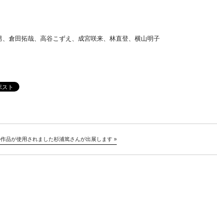
男、倉田拓哉、高谷こずえ、成宮咲来、林直登、横山明子
の作品が使用されました
杉浦篤さんが出展します
»