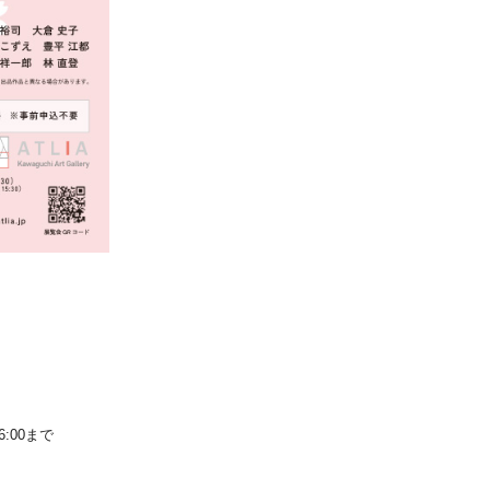
Instagram
Youtube
online-shop
art center syu
南関東・甲信障害者
アートサポートセンター
社会福祉法人みぬま福祉会
6:00まで