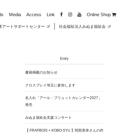
ds
Media
Access
Link
Online Shop
者
アートサポートセンター
社会福祉法人みぬま福祉会
Entry
書籍掲載のお知らせ
クロスプレイ埼玉に参加します
名入れ「アール・ブリュットカレンダー2027」
発売
みぬま福祉会支援コンサート
【 FRAPBOIS × KOBO-SYU 】阿部美幸さんの作