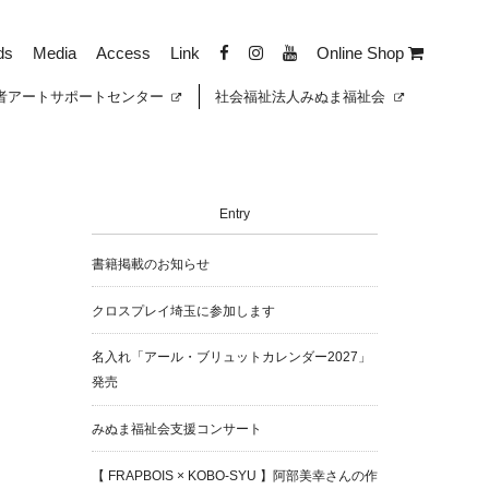
ds
Media
Access
Link
Online Shop
者
アートサポートセンター
社会福祉法人みぬま福祉会
Entry
書籍掲載のお知らせ
クロスプレイ埼玉に参加します
名入れ「アール・ブリュットカレンダー2027」
発売
みぬま福祉会支援コンサート
【 FRAPBOIS × KOBO-SYU 】阿部美幸さんの作