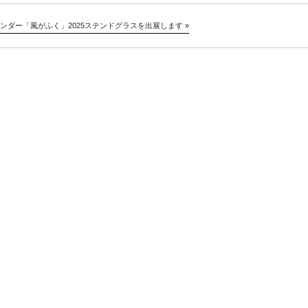
Instagram
ンダー「風がふく」2025
ステンドグラスを出展します
»
Youtube
online-shop
art center syu
南関東・甲信障害者
アートサポートセンター
社会福祉法人みぬま福祉会