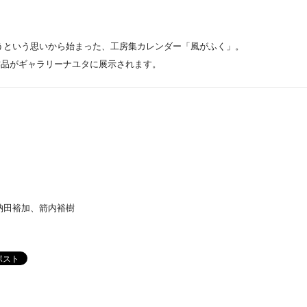
About
うという思いから始まった、工房集カレンダー「風がふく」。
Artists
の作品がギャラリーナユタに展示されます。
Exhibitions
Projects
Goods
Media
納田裕加、箭内裕樹
Access
Link
Facebook