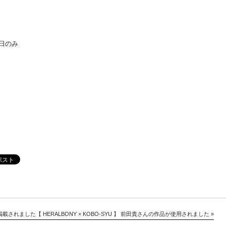
About
Artists
曜日のみ
Exhibitions
Projects
Goods
Media
Access
Link
Facebook
掲載されました
【 HERALBONY × KOBO-SYU 】 前田貴さんの作品が使用されました
»