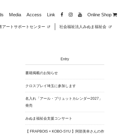
ds
Media
Access
Link
Online Shop
者
アートサポートセンター
社会福祉法人みぬま福祉会
Entry
書籍掲載のお知らせ
クロスプレイ埼玉に参加します
名入れ「アール・ブリュットカレンダー2027」
発売
みぬま福祉会支援コンサート
【 FRAPBOIS × KOBO-SYU 】阿部美幸さんの作