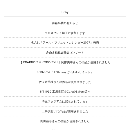
About
Artists
Entry
Exhibitions
書籍掲載のお知らせ
クロスプレイ埼玉に参加します
Projects
名入れ「アール・ブリュットカレンダー2027」発売
Goods
みぬま福祉会支援コンサート
Media
【 FRAPBOIS × KOBO-SYU 】阿部美幸さんの作品が使用されました
Access
8/19-8/24 『17th. ampかわいいサミット』
Link
佐々木華枝さんの作品が使用されました
8/7-8/16 工房集展＠Cafe&Gallery温々
Facebook
埼玉スタジアムに展示されています
Instagram
工事仮囲いに作品が使用されました
Youtube
岡田亜弓さんの作品が使用されました