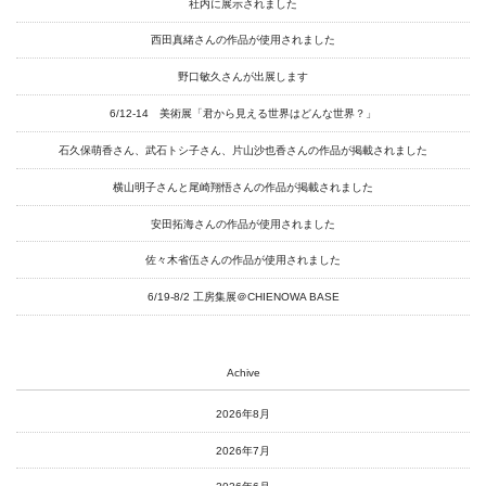
社内に展示されました
online-shop
西田真緒さんの作品が使用されました
野口敏久さんが出展します
art center syu
6/12-14 美術展「君から見える世界はどんな世界？」
南関東・甲信障害者
石久保萌香さん、武石トシ子さん、片山沙也香さんの作品が掲載されました
アートサポートセンター
横山明子さんと尾崎翔悟さんの作品が掲載されました
社会福祉法人みぬま福祉会
安田拓海さんの作品が使用されました
佐々木省伍さんの作品が使用されました
6/19-8/2 工房集展＠CHIENOWA BASE
Achive
2026年8月
2026年7月