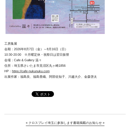
工房集展
会期：2026年8月7日（金）～8月16日（日）
10:30-20:00 ※月曜定休・祝祭日は翌日振替
会場：Cafe & Gallery 温々
住所：埼玉県さいたま市見沼区丸ヶ崎1856
HP：
https://cafe-nukunuku.com
出展作家：福島良、福島香織、阿部佐知子、川越大介、金森啓太
News
«
クロスプレイ埼玉に参加します
書籍掲載のお知らせ
»