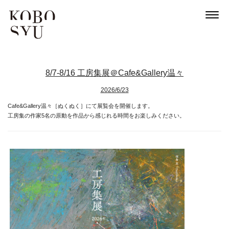
8/7-8/16 工房集展＠Cafe&Gallery温々
2026/6/23
Cafe&Gallery温々［ぬくぬく］にて展覧会を開催します。
工房集の作家5名の原動を作品から感じれる時間をお楽しみください。