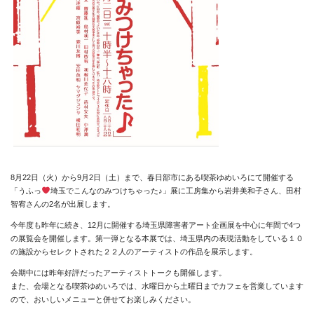
8月22日（火）から9月2日（土）まで、春日部市にある喫茶ゆめいろにて開催する
「うふっ
埼玉でこんなのみつけちゃった♪」展に工房集から
岩井美和子
さん、
田村
智宥
さんの2名が出展します。
今年度も昨年に続き、12月に開催する埼玉県障害者アート企画展を中心に年間で4つ
の展覧会を開催します。
第一弾となる本展では、埼玉県内の表現活動をしている１０
の施設からセレクトされた２２人のアーティストの作品を展示します。
会期中には昨年好評だったアーティストトークも開催します。
また、会場となる喫茶ゆめいろでは、水曜日から土曜日までカフェを営業しています
ので、おいしいメニューと併せてお楽しみください。