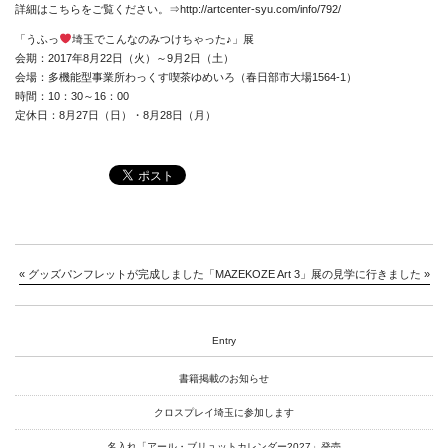
詳細はこちらをご覧ください。⇒
http://artcenter-syu.com/info/792/
「うふっ
埼玉でこんなのみつけちゃった♪」展
会期：2017年8月22日（火）～9月2日（土）
会場：多機能型事業所わっくす喫茶ゆめいろ（春日部市大場1564-1）
時間：10：30～16：00
定休日：8月27日（日）・8月28日（月）
«
グッズパンフレットが完成しました
「MAZEKOZE Art 3」展の見学に行きました
»
News
Entry
About
書籍掲載のお知らせ
クロスプレイ埼玉に参加します
Artists
名入れ「アール・ブリュットカレンダー2027」発売