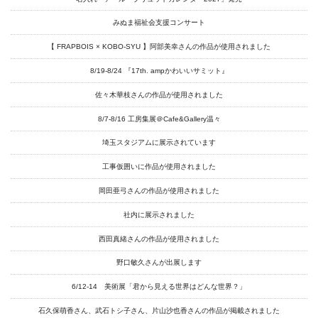
Exhibitions
みぬま福祉会支援コンサート
Projects
【 FRAPBOIS × KOBO-SYU 】阿部美幸さんの作品が使用されました
Goods
8/19-8/24 『17th. ampかわいいサミット』
Media
佐々木華枝さんの作品が使用されました
Access
8/7-8/16 工房集展＠Cafe&Gallery温々
Link
埼玉スタジアムに展示されています
工事仮囲いに作品が使用されました
Facebook
岡田亜弓さんの作品が使用されました
社内に展示されました
Instagram
西田真緒さんの作品が使用されました
Youtube
野口敏久さんが出展します
online-shop
6/12-14 美術展「君から見える世界はどんな世界？」
石久保萌香さん、武石トシ子さん、片山沙也香さんの作品が掲載されました